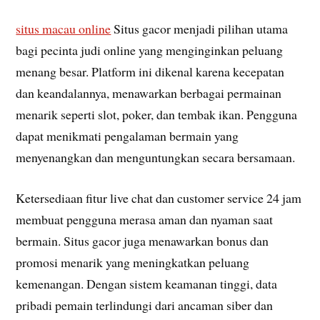
situs macau online
Situs gacor menjadi pilihan utama
bagi pecinta judi online yang menginginkan peluang
menang besar. Platform ini dikenal karena kecepatan
dan keandalannya, menawarkan berbagai permainan
menarik seperti slot, poker, dan tembak ikan. Pengguna
dapat menikmati pengalaman bermain yang
menyenangkan dan menguntungkan secara bersamaan.
Ketersediaan fitur live chat dan customer service 24 jam
membuat pengguna merasa aman dan nyaman saat
bermain. Situs gacor juga menawarkan bonus dan
promosi menarik yang meningkatkan peluang
kemenangan. Dengan sistem keamanan tinggi, data
pribadi pemain terlindungi dari ancaman siber dan