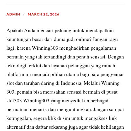
ADMIN
MARCH 22, 2026
Apakah Anda mencari peluang untuk mendapatkan
keuntungan besar dari dunia judi online? Jangan ragu
lagi, karena Winning303 menghadirkan pengalaman
bermain yang tak tertandingi dan penuh sensasi. Dengan
teknologi terkini dan layanan pelanggan yang ramah,
platform ini menjadi pilihan utama bagi para penggemar
slot dan taruhan daring di Indonesia. Melalui Winning
303, pemain bisa merasakan sensasi bermain di pusat
slot303 Winning303 yang menyediakan berbagai
permainan menarik dan menguntungkan. Jangan sampai
ketinggalan, segera klik di sini untuk mengakses link
alternatif dan daftar sekarang juga agar tidak kehilangan