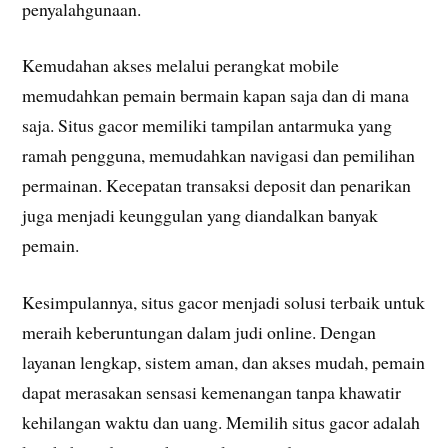
penyalahgunaan.
Kemudahan akses melalui perangkat mobile
memudahkan pemain bermain kapan saja dan di mana
saja. Situs gacor memiliki tampilan antarmuka yang
ramah pengguna, memudahkan navigasi dan pemilihan
permainan. Kecepatan transaksi deposit dan penarikan
juga menjadi keunggulan yang diandalkan banyak
pemain.
Kesimpulannya, situs gacor menjadi solusi terbaik untuk
meraih keberuntungan dalam judi online. Dengan
layanan lengkap, sistem aman, dan akses mudah, pemain
dapat merasakan sensasi kemenangan tanpa khawatir
kehilangan waktu dan uang. Memilih situs gacor adalah