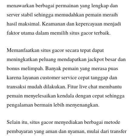
menawarkan berbagai permainan yang lengkap dan
server stabil sehingga memudahkan pemain meraih
hasil maksimal. Keamanan dan kepercayaan menjadi
faktor utama dalam memilih situs gacor terbaik.
Memanfaatkan situs gacor secara tepat dapat
meningkatkan peluang mendapatkan jackpot besar dan
bonus melimpah. Banyak pemain yang merasa puas
karena layanan customer service cepat tanggap dan
transaksi mudah dilakukan. Fitur live chat membantu
pemain menyelesaikan kendala dengan cepat sehingga
pengalaman bermain lebih menyenangkan.
Selain itu, situs gacor menyediakan berbagai metode
pembayaran yang aman dan nyaman, mulai dari transfer