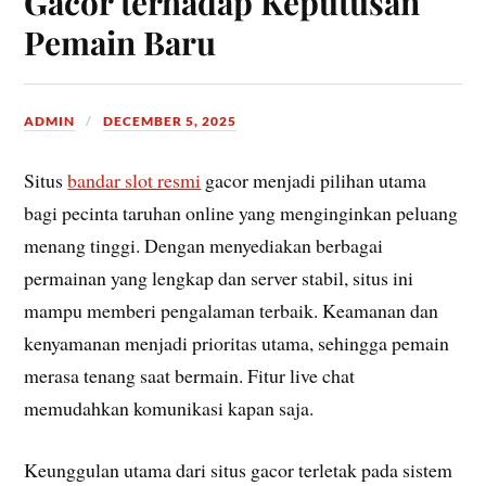
Gacor terhadap Keputusan
Pemain Baru
ADMIN
DECEMBER 5, 2025
Situs
bandar slot resmi
gacor menjadi pilihan utama
bagi pecinta taruhan online yang menginginkan peluang
menang tinggi. Dengan menyediakan berbagai
permainan yang lengkap dan server stabil, situs ini
mampu memberi pengalaman terbaik. Keamanan dan
kenyamanan menjadi prioritas utama, sehingga pemain
merasa tenang saat bermain. Fitur live chat
memudahkan komunikasi kapan saja.
Keunggulan utama dari situs gacor terletak pada sistem