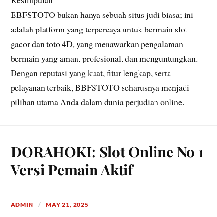
BBFSTOTO bukan hanya sebuah situs judi biasa; ini
adalah platform yang terpercaya untuk bermain slot
gacor dan toto 4D, yang menawarkan pengalaman
bermain yang aman, profesional, dan menguntungkan.
Dengan reputasi yang kuat, fitur lengkap, serta
pelayanan terbaik, BBFSTOTO seharusnya menjadi
pilihan utama Anda dalam dunia perjudian online.
DORAHOKI: Slot Online No 1
Versi Pemain Aktif
ADMIN
MAY 21, 2025