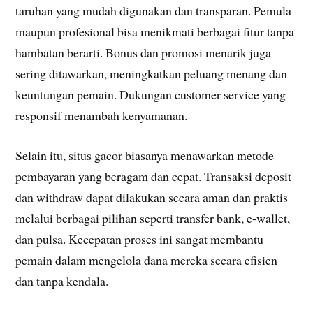
taruhan yang mudah digunakan dan transparan. Pemula
maupun profesional bisa menikmati berbagai fitur tanpa
hambatan berarti. Bonus dan promosi menarik juga
sering ditawarkan, meningkatkan peluang menang dan
keuntungan pemain. Dukungan customer service yang
responsif menambah kenyamanan.
Selain itu, situs gacor biasanya menawarkan metode
pembayaran yang beragam dan cepat. Transaksi deposit
dan withdraw dapat dilakukan secara aman dan praktis
melalui berbagai pilihan seperti transfer bank, e-wallet,
dan pulsa. Kecepatan proses ini sangat membantu
pemain dalam mengelola dana mereka secara efisien
dan tanpa kendala.