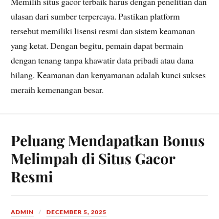
Memilih situs gacor terbaik harus dengan penelitian dan
ulasan dari sumber terpercaya. Pastikan platform
tersebut memiliki lisensi resmi dan sistem keamanan
yang ketat. Dengan begitu, pemain dapat bermain
dengan tenang tanpa khawatir data pribadi atau dana
hilang. Keamanan dan kenyamanan adalah kunci sukses
meraih kemenangan besar.
Peluang Mendapatkan Bonus
Melimpah di Situs Gacor
Resmi
ADMIN
DECEMBER 5, 2025