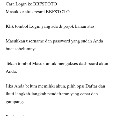
Cara Login ke BBFSTOTO
Masuk ke situs resmi BBFSTOTO.
Klik tombol Login yang ada di pojok kanan atas.
Masukkan username dan password yang sudah Anda
buat sebelumnya.
Tekan tombol Masuk untuk mengakses dashboard akun
Anda.
Jika Anda belum memiliki akun, pilih opsi Daftar dan
ikuti langkah-langkah pendaftaran yang cepat dan
gampang.
Kesimpulan