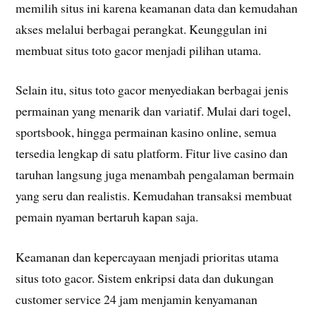
memilih situs ini karena keamanan data dan kemudahan
akses melalui berbagai perangkat. Keunggulan ini
membuat situs toto gacor menjadi pilihan utama.
Selain itu, situs toto gacor menyediakan berbagai jenis
permainan yang menarik dan variatif. Mulai dari togel,
sportsbook, hingga permainan kasino online, semua
tersedia lengkap di satu platform. Fitur live casino dan
taruhan langsung juga menambah pengalaman bermain
yang seru dan realistis. Kemudahan transaksi membuat
pemain nyaman bertaruh kapan saja.
Keamanan dan kepercayaan menjadi prioritas utama
situs toto gacor. Sistem enkripsi data dan dukungan
customer service 24 jam menjamin kenyamanan