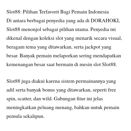
Slot88: Pilihan Terfavorit Bagi Pemain Indonesia
Di antara berbagai penyedia yang ada di DORAHOKI,
Slot88 menonjol sebagai pilihan utama. Penyedia ini
dikenal dengan koleksi slot yang menarik secara visual,
beragam tema yang ditawarkan, serta jackpot yang
besar. Banyak pemain melaporkan sering mendapatkan
kemenangan besar saat bermain di mesin slot Slot88.
Slot88 juga diakui karena sistem permainannya yang
adil serta banyak bonus yang ditawarkan, seperti free
spin, scatter, dan wild. Gabungan fitur ini jelas
meningkatkan peluang menang, bahkan untuk pemain
pemula sekalipun.