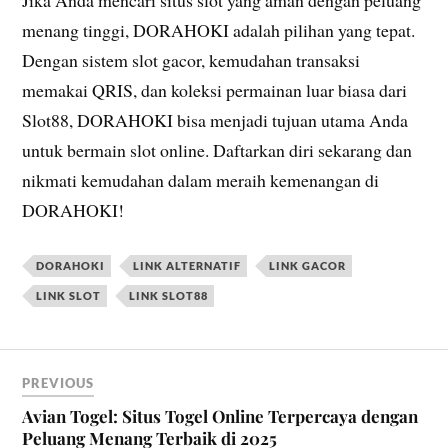
Jika Anda mencari situs slot yang aman dengan peluang
menang tinggi, DORAHOKI adalah pilihan yang tepat.
Dengan sistem slot gacor, kemudahan transaksi
memakai QRIS, dan koleksi permainan luar biasa dari
Slot88, DORAHOKI bisa menjadi tujuan utama Anda
untuk bermain slot online. Daftarkan diri sekarang dan
nikmati kemudahan dalam meraih kemenangan di
DORAHOKI!
DORAHOKI
LINK ALTERNATIF
LINK GACOR
LINK SLOT
LINK SLOT88
PREVIOUS
Avian Togel: Situs Togel Online Terpercaya dengan
Peluang Menang Terbaik di 2025