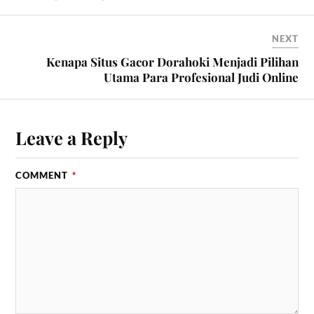
NEXT
Kenapa Situs Gacor Dorahoki Menjadi Pilihan
Utama Para Profesional Judi Online
Leave a Reply
COMMENT
*