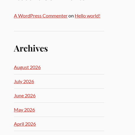
A WordPress Commenter
on
Hello world!
Archives
August 2026
July 2026
June 2026
May 2026
April 2026