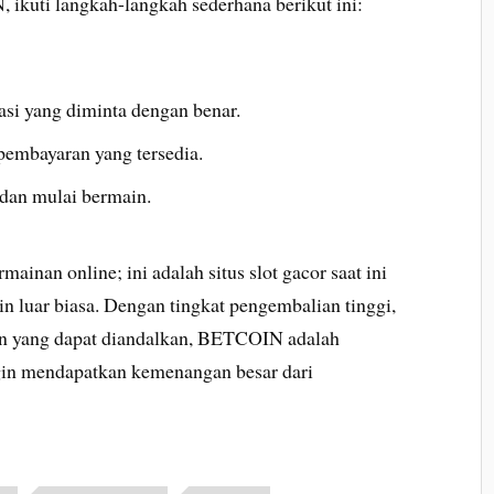
kuti langkah-langkah sederhana berikut ini:
asi yang diminta dengan benar.
pembayaran yang tersedia.
 dan mulai bermain.
ainan online; ini adalah situs slot gacor saat ini
luar biasa. Dengan tingkat pengembalian tinggi,
an yang dapat diandalkan, BETCOIN adalah
ngin mendapatkan kemenangan besar dari