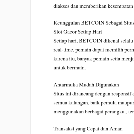
diakses dan memberikan kesempatan 
Keunggulan BETCOIN Sebagai Situs S
Slot Gacor Setiap Hari
Setiap hari, BETCOIN dikenal selalu 
real-time, pemain dapat memilih per
karena itu, banyak pemain setia me
untuk bermain.
Antarmuka Mudah Digunakan
Situs ini dirancang dengan responsi
semua kalangan, baik pemula maupu
menggunakan berbagai perangkat, term
Transaksi yang Cepat dan Aman