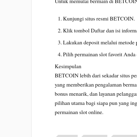
Untuk memulai bermain di BETCOIN, i
Kunjungi situs resmi BETCOIN.
Klik tombol Daftar dan isi inform
Lakukan deposit melalui metode 
Pilih permainan slot favorit Anda
Kesimpulan
BETCOIN lebih dari sekadar situs perm
yang memberikan pengalaman bermain 
bonus menarik, dan layanan pelangg
pilihan utama bagi siapa pun yang i
permainan slot online.