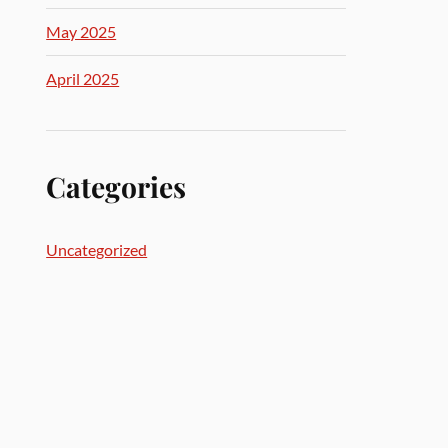
May 2025
April 2025
Categories
Uncategorized