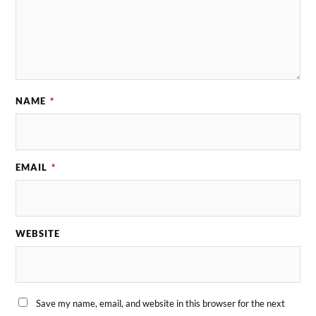
NAME
*
EMAIL
*
WEBSITE
Save my name, email, and website in this browser for the next