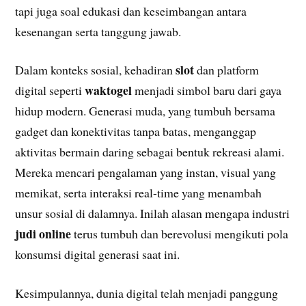
tapi juga soal edukasi dan keseimbangan antara
kesenangan serta tanggung jawab.
slot
Dalam konteks sosial, kehadiran
dan platform
waktogel
digital seperti
menjadi simbol baru dari gaya
hidup modern. Generasi muda, yang tumbuh bersama
gadget dan konektivitas tanpa batas, menganggap
aktivitas bermain daring sebagai bentuk rekreasi alami.
Mereka mencari pengalaman yang instan, visual yang
memikat, serta interaksi real-time yang menambah
unsur sosial di dalamnya. Inilah alasan mengapa industri
judi online
terus tumbuh dan berevolusi mengikuti pola
konsumsi digital generasi saat ini.
Kesimpulannya, dunia digital telah menjadi panggung