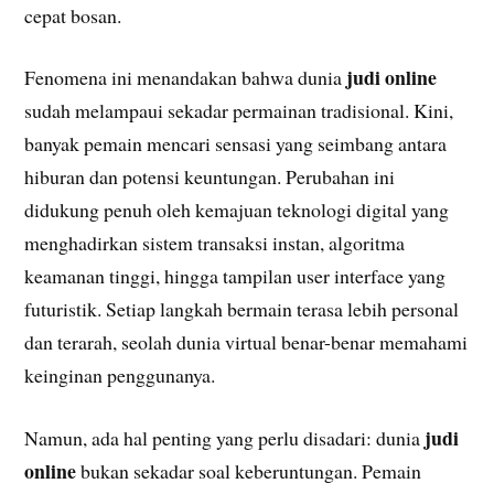
cepat bosan.
judi online
Fenomena ini menandakan bahwa dunia
sudah melampaui sekadar permainan tradisional. Kini,
banyak pemain mencari sensasi yang seimbang antara
hiburan dan potensi keuntungan. Perubahan ini
didukung penuh oleh kemajuan teknologi digital yang
menghadirkan sistem transaksi instan, algoritma
keamanan tinggi, hingga tampilan user interface yang
futuristik. Setiap langkah bermain terasa lebih personal
dan terarah, seolah dunia virtual benar-benar memahami
keinginan penggunanya.
judi
Namun, ada hal penting yang perlu disadari: dunia
online
bukan sekadar soal keberuntungan. Pemain