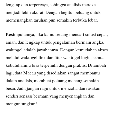
lengkap dan terpercaya, sehingga analisis mereka
menjadi lebih akurat. Dengan begitu, peluang untuk
memenangkan taruhan pun semakin terbuka lebar.
Kesimpulannya, jika kamu sedang mencari solusi cepat,
aman, dan lengkap untuk pengalaman bermain angka,
waktogel adalah jawabannya. Dengan kemudahan akses
melalui waktogel link dan fitur waktogel login, semua
kebutuhanmu bisa terpenuhi dengan praktis. Ditambah
lagi, data Macau yang disediakan sangat membantu
dalam analisis, membuat peluang menang semakin
besar. Jadi, jangan ragu untuk mencoba dan rasakan
sendiri sensasi bermain yang menyenangkan dan
menguntungkan!