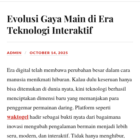
Evolusi Gaya Main di Era
Teknologi Interaktif
ADMIN
OCTOBER 14, 2025
Era digital telah membawa perubahan besar dalam cara
manusia menikmati hiburan. Kalau dulu keseruan hanya
bisa ditemukan di dunia nyata, kini teknologi berhasil
menciptakan dimensi baru yang memanjakan para
penggemar permainan daring. Platform seperti
waktogel
hadir sebagai bukti nyata dari bagaimana
inovasi mengubah pengalaman bermain menjadi lebih
seru, modern, dan interaktif. Tidak hanya menghibur,