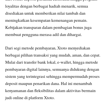
loyalitas dengan berbagai hadiah menarik, semua
disediakan untuk memberikan nilai tambah dan
meningkatkan kesempatan kemenangan pemain.
Kebijakan transparan dalam pembagian bonus juga
membuat pengguna merasa adil dan dihargai.
Dari segi metode pembayaran, Xtoto menyediakan
berbagai pilihan transaksi yang mudah, aman, dan cepat.
Mulai dari transfer bank lokal, e-wallet, hingga metode
pembayaran digital lainnya, semuanya didukung dengan
sistem yang terintegrasi sehingga mempermudah proses
deposit maupun penarikan dana. Hal ini menambah
kenyamanan dan fleksibilitas dalam aktivitas bermain
judi online di platform Xtoto.