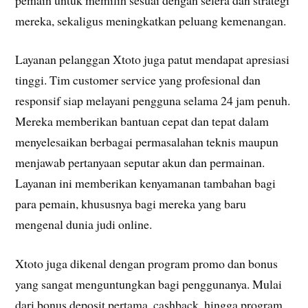
mereka, sekaligus meningkatkan peluang kemenangan.
Layanan pelanggan Xtoto juga patut mendapat apresiasi
tinggi. Tim customer service yang profesional dan
responsif siap melayani pengguna selama 24 jam penuh.
Mereka memberikan bantuan cepat dan tepat dalam
menyelesaikan berbagai permasalahan teknis maupun
menjawab pertanyaan seputar akun dan permainan.
Layanan ini memberikan kenyamanan tambahan bagi
para pemain, khususnya bagi mereka yang baru
mengenal dunia judi online.
Xtoto juga dikenal dengan program promo dan bonus
yang sangat menguntungkan bagi penggunanya. Mulai
dari bonus deposit pertama, cashback, hingga program