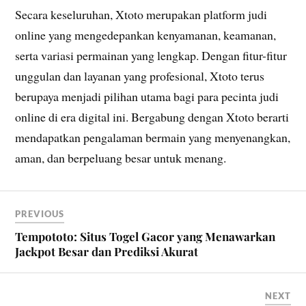
Secara keseluruhan, Xtoto merupakan platform judi
online yang mengedepankan kenyamanan, keamanan,
serta variasi permainan yang lengkap. Dengan fitur-fitur
unggulan dan layanan yang profesional, Xtoto terus
berupaya menjadi pilihan utama bagi para pecinta judi
online di era digital ini. Bergabung dengan Xtoto berarti
mendapatkan pengalaman bermain yang menyenangkan,
aman, dan berpeluang besar untuk menang.
PREVIOUS
Tempototo: Situs Togel Gacor yang Menawarkan
Jackpot Besar dan Prediksi Akurat
NEXT