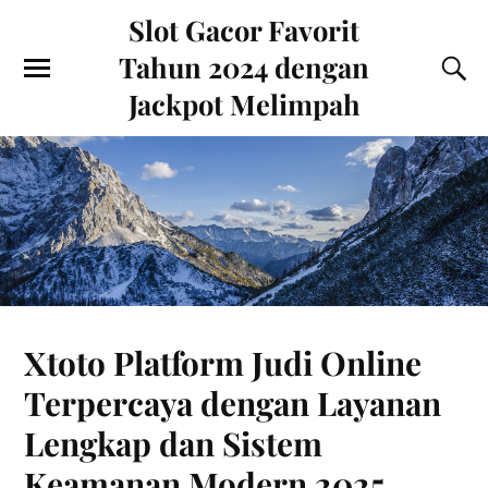
Slot Gacor Favorit
Tahun 2024 dengan
Jackpot Melimpah
Xtoto Platform Judi Online
Terpercaya dengan Layanan
Lengkap dan Sistem
Keamanan Modern 2025