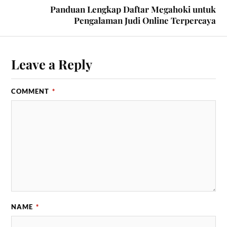
Panduan Lengkap Daftar Megahoki untuk
Pengalaman Judi Online Terpercaya
Leave a Reply
COMMENT
*
NAME
*