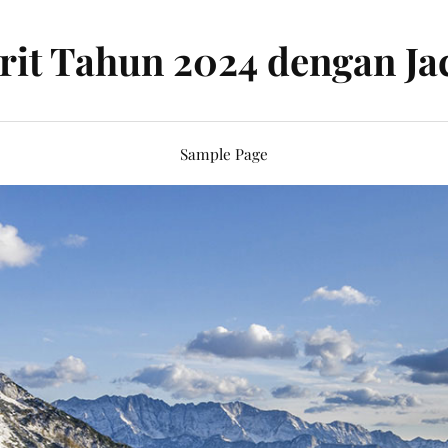
orit Tahun 2024 dengan J
Sample Page