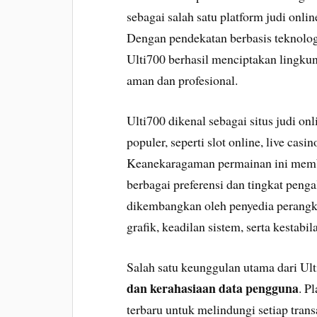
sebagai salah satu platform judi onli
Dengan pendekatan berbasis teknologi
Ulti700 berhasil menciptakan lingkun
aman dan profesional.
Ulti700 dikenal sebagai situs judi o
populer, seperti slot online, live casi
Keanekaragaman permainan ini membe
berbagai preferensi dan tingkat peng
dikembangkan oleh penyedia perangka
grafik, keadilan sistem, serta kestabil
Salah satu keunggulan utama dari Ul
dan kerahasiaan data pengguna
. P
terbaru untuk melindungi setiap tran