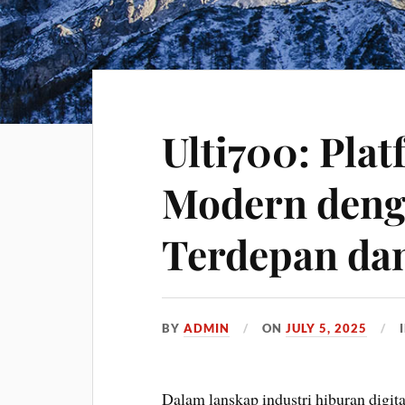
Ulti700: Plat
Modern deng
Terdepan da
BY
ADMIN
ON
JULY 5, 2025
Dalam lanskap industri hiburan digit