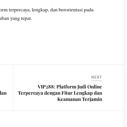
rm terpercaya, lengkap, dan berorientasi pada
aban yang tepat.
NEXT
VIP288: Platform Judi Online
dan
Terpercaya dengan Fitur Lengkap dan
Keamanan Terjamin