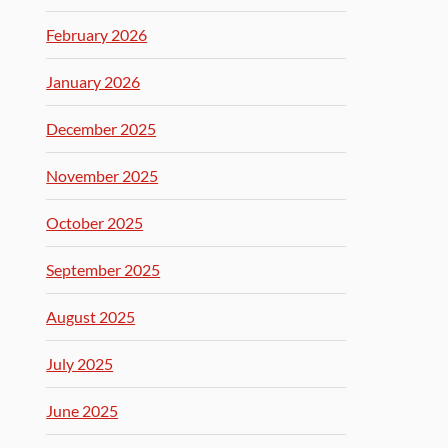
February 2026
January 2026
December 2025
November 2025
October 2025
September 2025
August 2025
July 2025
June 2025