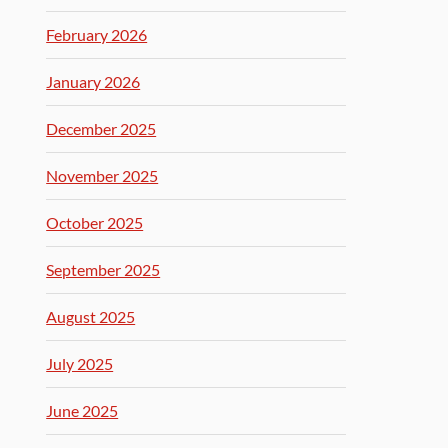
February 2026
January 2026
December 2025
November 2025
October 2025
September 2025
August 2025
July 2025
June 2025