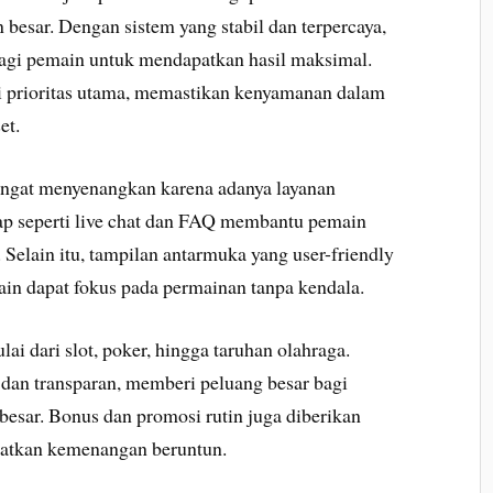
besar. Dengan sistem yang stabil dan terpercaya,
bagi pemain untuk mendapatkan hasil maksimal.
i prioritas utama, memastikan kenyamanan dalam
et.
angat menyenangkan karena adanya layanan
kap seperti live chat dan FAQ membantu pemain
Selain itu, tampilan antarmuka yang user-friendly
in dapat fokus pada permainan tanpa kendala.
ai dari slot, poker, hingga taruhan olahraga.
 dan transparan, memberi peluang besar bagi
sar. Bonus dan promosi rutin juga diberikan
atkan kemenangan beruntun.