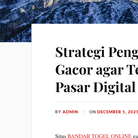
Strategi Pen
Gacor agar T
Pasar Digital
BY
ADMIN
ON
DECEMBER 5, 202
Situs
BANDAR TOGEL ONLINE
ga