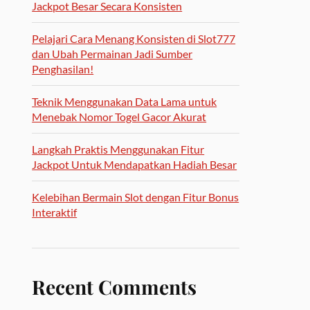
Jackpot Besar Secara Konsisten
Pelajari Cara Menang Konsisten di Slot777
dan Ubah Permainan Jadi Sumber
Penghasilan!
Teknik Menggunakan Data Lama untuk
Menebak Nomor Togel Gacor Akurat
Langkah Praktis Menggunakan Fitur
Jackpot Untuk Mendapatkan Hadiah Besar
Kelebihan Bermain Slot dengan Fitur Bonus
Interaktif
Recent Comments