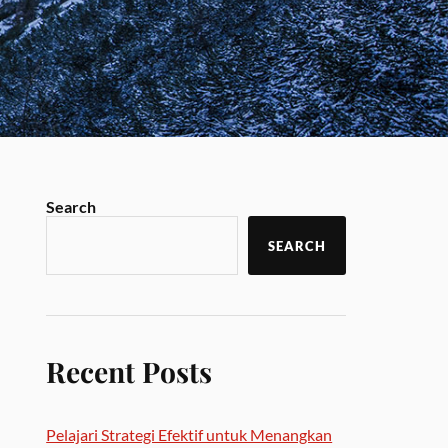
Search
SEARCH
Recent Posts
Pelajari Strategi Efektif untuk Menangkan