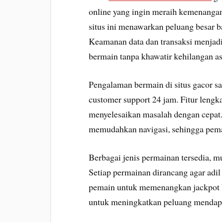
online yang ingin meraih kemenangan 
situs ini menawarkan peluang besar 
Keamanan data dan transaksi menjad
bermain tanpa khawatir kehilangan as
Pengalaman bermain di situs gacor s
customer support 24 jam. Fitur leng
menyelesaikan masalah dengan cepat. 
memudahkan navigasi, sehingga pema
Berbagai jenis permainan tersedia, mul
Setiap permainan dirancang agar adil
pemain untuk memenangkan jackpot be
untuk meningkatkan peluang mendap