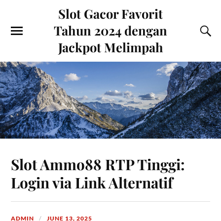
Slot Gacor Favorit
Tahun 2024 dengan
Jackpot Melimpah
Slot Ammo88 RTP Tinggi:
Login via Link Alternatif
ADMIN
JUNE 13, 2025