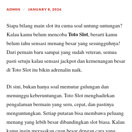
ADMIN
JANUARY 8, 2026
Siapa bilang main slot itu cuma soal untung-untungan?
Toto Slot
Kalau kamu belum mencoba
, berarti kamu
belum tahu sensasi menang besar yang sesungguhnya!
Dari pemain baru sampai yang sudah veteran, semua
pasti setuju kalau sensasi jackpot dan kemenangan besar
di Toto Slot itu bikin adrenalin naik.
Di sini, bukan hanya soal memutar gulungan dan
menunggu keberuntungan. Toto Slot menghadirkan
pengalaman bermain yang seru, cepat, dan pastinya
menguntungkan. Setiap putaran bisa membawa peluang
menang yang lebih besar dibandingkan slot biasa. Kalau
kamu ingin merasakan cuan besar dengan cara yang