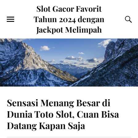
Slot Gacor Favorit
Tahun 2024 dengan
Jackpot Melimpah
Sensasi Menang Besar di
Dunia Toto Slot, Cuan Bisa
Datang Kapan Saja