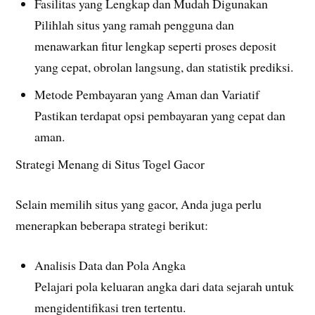
Fasilitas yang Lengkap dan Mudah Digunakan
Pilihlah situs yang ramah pengguna dan
menawarkan fitur lengkap seperti proses deposit
yang cepat, obrolan langsung, dan statistik prediksi.
Metode Pembayaran yang Aman dan Variatif
Pastikan terdapat opsi pembayaran yang cepat dan
aman.
Strategi Menang di Situs Togel Gacor
Selain memilih situs yang gacor, Anda juga perlu
menerapkan beberapa strategi berikut:
Analisis Data dan Pola Angka
Pelajari pola keluaran angka dari data sejarah untuk
mengidentifikasi tren tertentu.