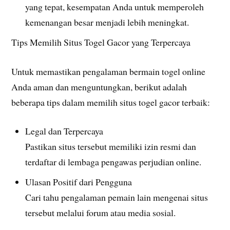
yang tepat, kesempatan Anda untuk memperoleh
kemenangan besar menjadi lebih meningkat.
Tips Memilih Situs Togel Gacor yang Terpercaya
Untuk memastikan pengalaman bermain togel online
Anda aman dan menguntungkan, berikut adalah
beberapa tips dalam memilih situs togel gacor terbaik:
Legal dan Terpercaya
Pastikan situs tersebut memiliki izin resmi dan
terdaftar di lembaga pengawas perjudian online.
Ulasan Positif dari Pengguna
Cari tahu pengalaman pemain lain mengenai situs
tersebut melalui forum atau media sosial.