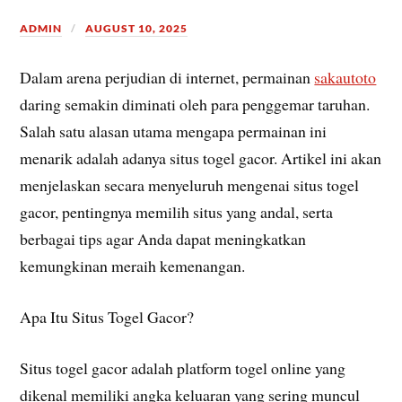
ADMIN
AUGUST 10, 2025
Dalam arena perjudian di internet, permainan
sakautoto
daring semakin diminati oleh para penggemar taruhan.
Salah satu alasan utama mengapa permainan ini
menarik adalah adanya situs togel gacor. Artikel ini akan
menjelaskan secara menyeluruh mengenai situs togel
gacor, pentingnya memilih situs yang andal, serta
berbagai tips agar Anda dapat meningkatkan
kemungkinan meraih kemenangan.
Apa Itu Situs Togel Gacor?
Situs togel gacor adalah platform togel online yang
dikenal memiliki angka keluaran yang sering muncul