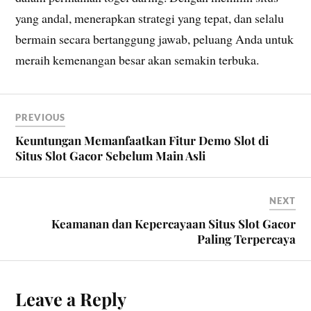
yang andal, menerapkan strategi yang tepat, dan selalu
bermain secara bertanggung jawab, peluang Anda untuk
meraih kemenangan besar akan semakin terbuka.
PREVIOUS
Keuntungan Memanfaatkan Fitur Demo Slot di
Situs Slot Gacor Sebelum Main Asli
NEXT
Keamanan dan Kepercayaan Situs Slot Gacor
Paling Terpercaya
Leave a Reply