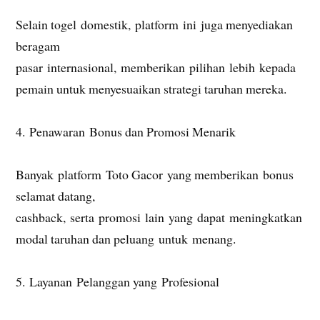
Selain togel domestik, platform ini juga menyediakan
beragam
pasar internasional, memberikan pilihan lebih kepada
pemain untuk menyesuaikan strategi taruhan mereka.
4. Penawaran Bonus dan Promosi Menarik
Banyak platform Toto Gacor yang memberikan bonus
selamat datang,
cashback, serta promosi lain yang dapat meningkatkan
modal taruhan dan peluang untuk menang.
5. Layanan Pelanggan yang Profesional