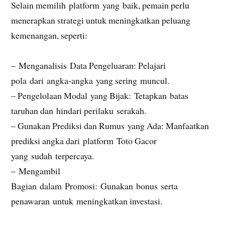
Selain memilih platform yang baik, pemain perlu
menerapkan strategi untuk meningkatkan peluang
kemenangan, seperti:
– Menganalisis Data Pengeluaran: Pelajari
pola dari angka-angka yang sering muncul.
– Pengelolaan Modal yang Bijak: Tetapkan batas
taruhan dan hindari perilaku serakah.
– Gunakan Prediksi dan Rumus yang Ada: Manfaatkan
prediksi angka dari platform Toto Gacor
yang sudah terpercaya.
– Mengambil
Bagian dalam Promosi: Gunakan bonus serta
penawaran untuk meningkatkan investasi.