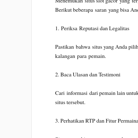
Menemukan situs slot gacor yang te
Berikut beberapa saran yang bisa An
1. Periksa Reputasi dan Legalitas
Pastikan bahwa situs yang Anda pilih
kalangan para pemain.
2. Baca Ulasan dan Testimoni
Cari informasi dari pemain lain un
situs tersebut.
3. Perhatikan RTP dan Fitur Permain