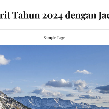
orit Tahun 2024 dengan J
Sample Page