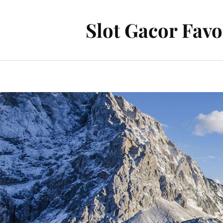
Slot Gacor Fav