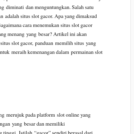
ing diminati dan menguntungkan. Salah satu
an adalah situs slot gacor. Apa yang dimaksud
 Bagaimana cara menemukan situs slot gacor
ng menang yang besar? Artikel ini akan
tus slot gacor, panduan memilih situs yang
k untuk meraih kemenangan dalam permainan slot
ang merujuk pada platform slot online yang
ngan yang besar dan memiliki
tinggi. Istilah “gacor” sendiri berasal dari