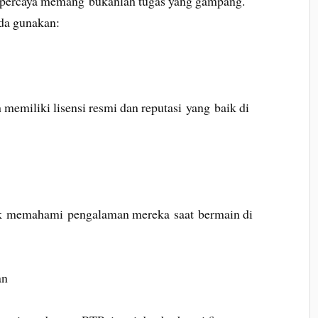
rpercaya memang bukanlah tugas yang gampang.
da gunakan:
 memiliki lisensi resmi dan reputasi yang baik di
tuk memahami pengalaman mereka saat bermain di
an