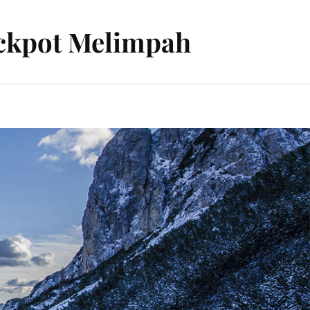
ackpot Melimpah