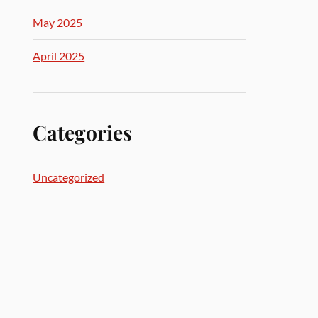
May 2025
April 2025
Categories
Uncategorized