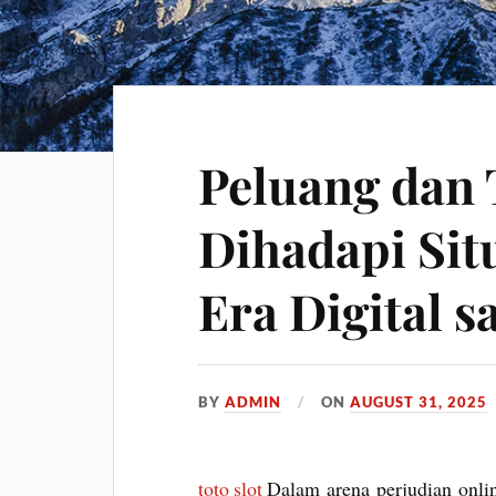
Peluang dan
Dihadapi Sit
Era Digital sa
BY
ADMIN
ON
AUGUST 31, 2025
toto slot
Dalam arena perjudian online