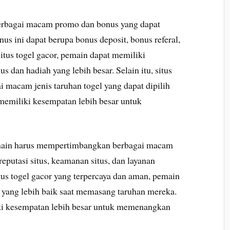
berbagai macam promo dan bonus yang dapat
us ini dapat berupa bonus deposit, bonus referal,
tus togel gacor, pemain dapat memiliki
an hadiah yang lebih besar. Selain itu, situs
 macam jenis taruhan togel yang dapat dipilih
memiliki kesempatan lebih besar untuk
emain harus mempertimbangkan berbagai macam
 reputasi situs, keamanan situs, dan layanan
us togel gacor yang terpercaya dan aman, pemain
 yang lebih baik saat memasang taruhan mereka.
iki kesempatan lebih besar untuk memenangkan