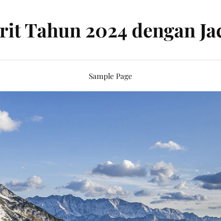
orit Tahun 2024 dengan J
Sample Page