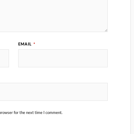
EMAIL
*
browser for the next time I comment.