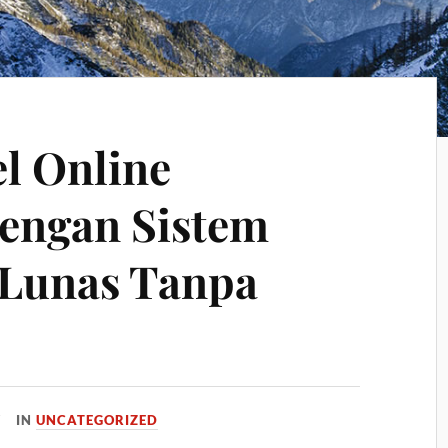
el Online
dengan Sistem
Lunas Tanpa
IN
UNCATEGORIZED