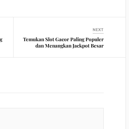
NEXT
ng
Temukan Slot Gacor Paling Populer
dan Menangkan Jackpot Besar