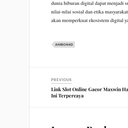
dunia hiburan digital dapat menjadi 
nilai-nilai sosial dan etika masyarak
akan memperkuat ekosistem digital ya
AMBON4D
PREVIOUS
Link Slot Online Gacor Maxwin Ha
Ini Terpercaya