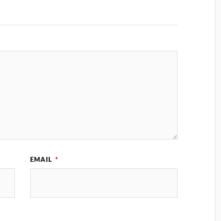
EMAIL
*