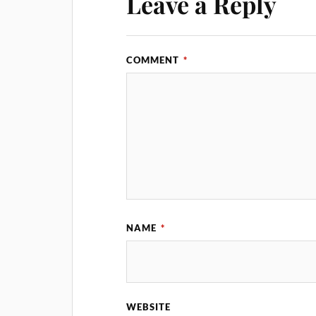
Leave a Reply
COMMENT
*
NAME
*
WEBSITE