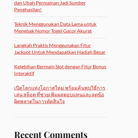
dan Ubah Permainan Jadi Sumber
Penghasilan!
Teknik Menggunakan Data Lama untuk
Menebak Nomor Togel Gacor Akurat
Langkah Praktis Menggunakan Fitur
Jackpot Untuk Mendapatkan Hadiah Besar
Kelebihan Bermain Slot dengan Fitur Bonus
Interaktif
เปิดโลกแห่งโอกาสใหม่ พร้อมค้นพบวิธีการ
เล่น สล็อต ที่ช่วยเพิ่มผลตอบแทนและลดข้อ
ผิดพลาดในการตัดสินใจ
Recent Comments