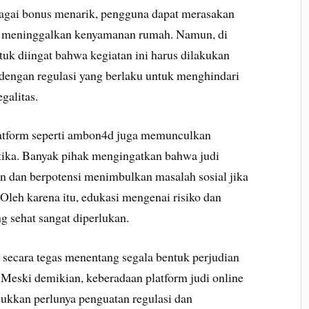
bagai bonus menarik, pengguna dapat merasakan
us meninggalkan kenyamanan rumah. Namun, di
tuk diingat bahwa kegiatan ini harus dilakukan
 dengan regulasi yang berlaku untuk menghindari
galitas.
latform seperti ambon4d juga memunculkan
 etika. Banyak pihak mengingatkan bahwa judi
n dan berpotensi menimbulkan masalah sosial jika
 Oleh karena itu, edukasi mengenai risiko dan
g sehat sangat diperlukan.
 secara tegas menentang segala bentuk perjudian
. Meski demikian, keberadaan platform judi online
jukkan perlunya penguatan regulasi dan