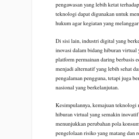
pengawasan yang lebih ketat terhadap
teknologi dapat digunakan untuk me
hukum agar kegiatan yang melanggar 
Di sisi lain, industri digital yang 
inovasi dalam bidang hiburan virtua
platform permainan daring berbasis e
menjadi alternatif yang lebih sehat d
pengalaman pengguna, tetapi juga be
nasional yang berkelanjutan.
Kesimpulannya, kemajuan teknologi 
hiburan virtual yang semakin inovati
menunjukkan perubahan pola konsums
pengelolaan risiko yang matang dan r