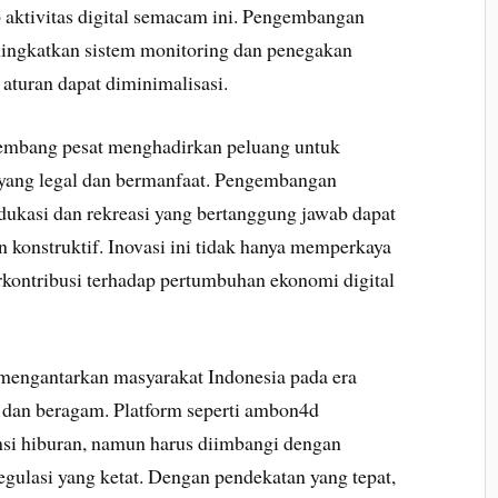
 aktivitas digital semacam ini. Pengembangan
ningkatkan sistem monitoring dan penegakan
aturan dapat diminimalisasi.
berkembang pesat menghadirkan peluang untuk
l yang legal dan bermanfaat. Pengembangan
dukasi dan rekreasi yang bertanggung jawab dapat
an konstruktif. Inovasi ini tidak hanya memperkaya
rkontribusi terhadap pertumbuhan ekonomi digital
mengantarkan masyarakat Indonesia pada era
f dan beragam. Platform seperti ambon4d
i hiburan, namun harus diimbangi dengan
egulasi yang ketat. Dengan pendekatan yang tepat,