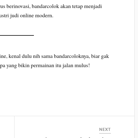
us berinovasi, bandarcolok akan tetap menjadi
stri judi online modern.
line, kenal dulu nih sama bandarcoloknya, biar gak
pa yang bikin permainan itu jalan mulus!
NEXT