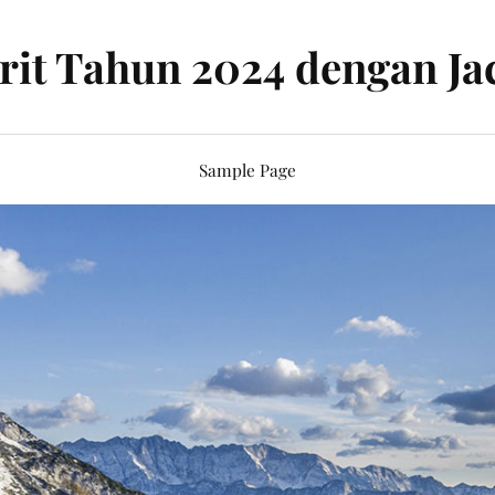
orit Tahun 2024 dengan J
Sample Page