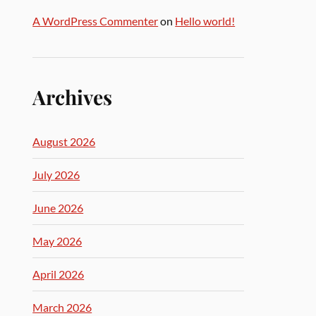
A WordPress Commenter
on
Hello world!
Archives
August 2026
July 2026
June 2026
May 2026
April 2026
March 2026