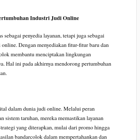
ertumbuhan Industri Judi Online
s sebagai penyedia layanan, tetapi juga sebagai
 online. Dengan menyediakan fitur-fitur baru dan
colok membantu menciptakan lingkungan
ya. Hal ini pada akhirnya mendorong pertumbuhan
tan.
l dalam dunia judi online. Melalui peran
an sistem taruhan, mereka memastikan layanan
trategi yang diterapkan, mulai dari promo hingga
hasilan bandarcolok dalam mempertahankan dan