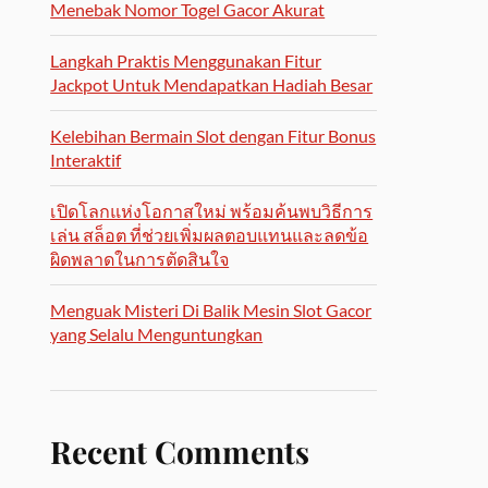
Menebak Nomor Togel Gacor Akurat
Langkah Praktis Menggunakan Fitur
Jackpot Untuk Mendapatkan Hadiah Besar
Kelebihan Bermain Slot dengan Fitur Bonus
Interaktif
เปิดโลกแห่งโอกาสใหม่ พร้อมค้นพบวิธีการ
เล่น สล็อต ที่ช่วยเพิ่มผลตอบแทนและลดข้อ
ผิดพลาดในการตัดสินใจ
Menguak Misteri Di Balik Mesin Slot Gacor
yang Selalu Menguntungkan
Recent Comments