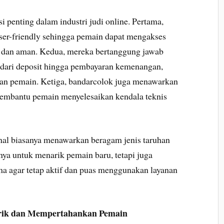
 penting dalam industri judi online. Pertama,
ser-friendly sehingga pemain dapat mengakses
h dan aman. Kedua, mereka bertanggung jawab
 dari deposit hingga pembayaran kemenangan,
aan pemain. Ketiga, bandarcolok juga menawarkan
membantu pemain menyelesaikan kendala teknis
onal biasanya menawarkan beragam jenis taruhan
ya untuk menarik pemain baru, tetapi juga
a agar tetap aktif dan puas menggunakan layanan
arik dan Mempertahankan Pemain