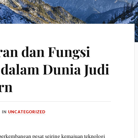
ran dan Fungsi
dalam Dunia Judi
rn
IN
UNCATEGORIZED
 perkembangan pesat seiring kemajuan teknologi