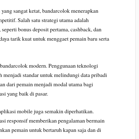
e yang sangat ketat, bandarcolok menerapkan
petitif. Salah satu strategi utama adalah
seperti bonus deposit pertama, cashback, dan
 daya tarik kuat untuk menggaet pemain baru serta
bandarcolok modern. Penggunaan teknologi
h menjadi standar untuk melindungi data pribadi
aan dari pemain menjadi modal utama bagi
i yang baik di pasar.
aplikasi mobile juga semakin diperhatikan.
asi responsif memberikan pengalaman bermain
nkan pemain untuk bertaruh kapan saja dan di