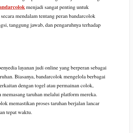
andarcolok
menjadi sangat penting untuk
 secara mendalam tentang peran bandarcolok
ngsi, tanggung jawab, dan pengaruhnya terhadap
enyedia layanan judi online yang berperan sebagai
aruhan. Biasanya, bandarcolok mengelola berbagai
berkaitan dengan togel atau permainan colok,
 memasang taruhan melalui platform mereka.
ok memastikan proses taruhan berjalan lancar
n tepat waktu.