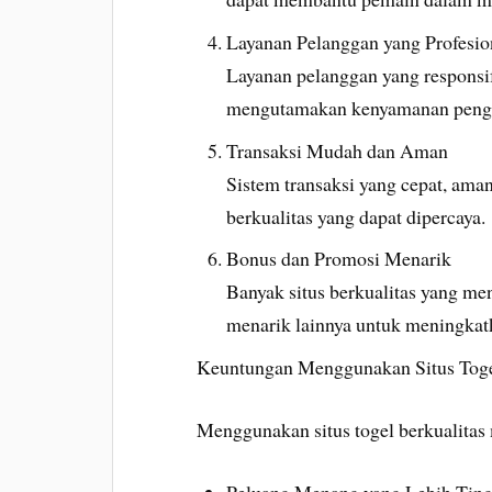
Layanan Pelanggan yang Profesio
Layanan pelanggan yang responsi
mengutamakan kenyamanan peng
Transaksi Mudah dan Aman
Sistem transaksi yang cepat, ama
berkualitas yang dapat dipercaya.
Bonus dan Promosi Menarik
Banyak situs berkualitas yang me
menarik lainnya untuk meningka
Keuntungan Menggunakan Situs Toge
Menggunakan situs togel berkualitas
Peluang Menang yang Lebih Ting