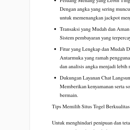
Dengan angka yang sering muncul
untuk memenangkan jackpot menja
Transaksi yang Mudah dan Aman
Sistem pembayaran yang terperc
Fitur yang Lengkap dan Mudah 
Antarmuka yang ramah pengguna d
dan analisis angka menjadi lebih
Dukungan Layanan Chat Langsung
Memberikan kenyamanan serta sol
bermain.
Tips Memilih Situs Togel Berkualita
Untuk menghindari penipuan dan te