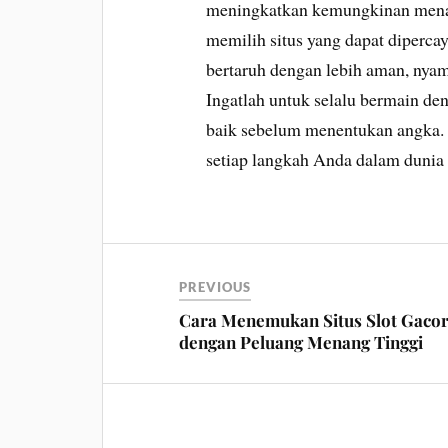
meningkatkan kemungkinan menan
memilih situs yang dapat dipercay
bertaruh dengan lebih aman, nyam
Ingatlah untuk selalu bermain de
baik sebelum menentukan angka.
setiap langkah Anda dalam dunia 
PREVIOUS
Cara Menemukan Situs Slot Gaco
dengan Peluang Menang Tinggi