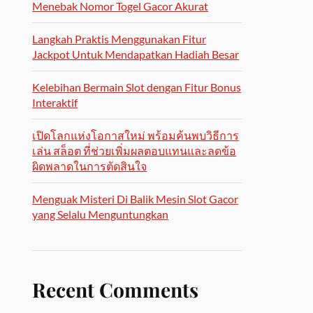
Menebak Nomor Togel Gacor Akurat
Langkah Praktis Menggunakan Fitur
Jackpot Untuk Mendapatkan Hadiah Besar
Kelebihan Bermain Slot dengan Fitur Bonus
Interaktif
เปิดโลกแห่งโอกาสใหม่ พร้อมค้นพบวิธีการ
เล่น สล็อต ที่ช่วยเพิ่มผลตอบแทนและลดข้อ
ผิดพลาดในการตัดสินใจ
Menguak Misteri Di Balik Mesin Slot Gacor
yang Selalu Menguntungkan
Recent Comments