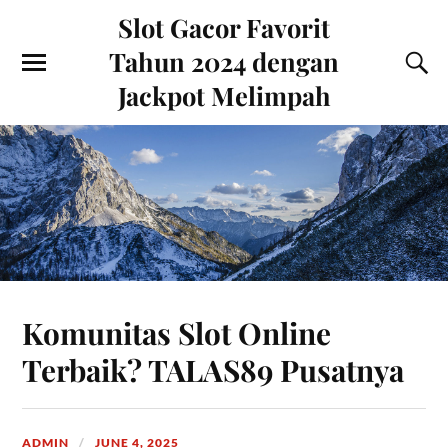
Slot Gacor Favorit
Tahun 2024 dengan
Jackpot Melimpah
Komunitas Slot Online
Terbaik? TALAS89 Pusatnya
ADMIN
JUNE 4, 2025