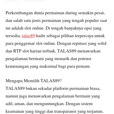
Perkembangan dunia permainan daring semakin pesat,
dan salah satu jenis permainan yang tengah populer saat
ini adalah slot online. Di tengah banyaknya opsi yang
tersedia,
talas89
hadir sebagai pilihan terpercaya untuk
para penggemar slot online. Dengan reputasi yang solid
dan RTP slot harian terbaik, TALAS89 menawarkan
pengalaman bermain yang menarik dan potensi
kemenangan yang maksimal bagi para pemain.
Mengapa Memilih TALAS89?
TALAS89 bukan sekadar platform permainan biasa,
namun juga menawarkan pengalaman bermain yang
adil, aman, dan menguntungkan. Dengan sistem
keamanan yang tinggi dan transparansi yang terjamin,