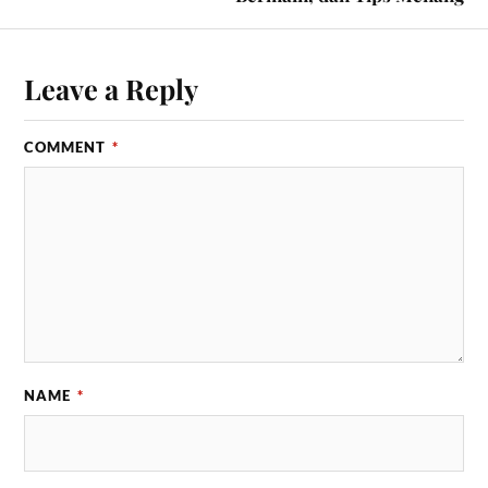
Leave a Reply
COMMENT
*
NAME
*