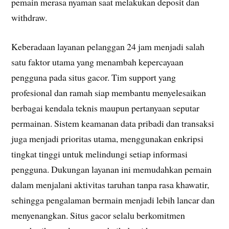
pemain merasa nyaman saat melakukan deposit dan
withdraw.
Keberadaan layanan pelanggan 24 jam menjadi salah
satu faktor utama yang menambah kepercayaan
pengguna pada situs gacor. Tim support yang
profesional dan ramah siap membantu menyelesaikan
berbagai kendala teknis maupun pertanyaan seputar
permainan. Sistem keamanan data pribadi dan transaksi
juga menjadi prioritas utama, menggunakan enkripsi
tingkat tinggi untuk melindungi setiap informasi
pengguna. Dukungan layanan ini memudahkan pemain
dalam menjalani aktivitas taruhan tanpa rasa khawatir,
sehingga pengalaman bermain menjadi lebih lancar dan
menyenangkan. Situs gacor selalu berkomitmen