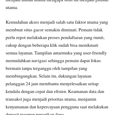
utama.
Kemudahan akses menjadi salah satu faktor utama yang
membuat situs gacor semakin diminati. Pemain tidak
perlu repot melakukan proses pendaftaran yang rumit,
cukup dengan beberapa klik sudah bisa menikmati
semua layanan. Tampilan antarmuka yang user-friendly
memudahkan navigasi sehingga pemain dapat fokus
bermain tanpa terganggu oleh tampilan yang
membingungkan. Selain itu, dukungan layanan
pelanggan 24 jam membantu menyelesaikan setiap
kendala dengan cepat dan efisien. Keamanan data dan
transaksi juga menjadi prioritas utama, menjamin
kenyamanan dan kepercayaan pengguna saat melakukan
deposit maupun penarikan dana.