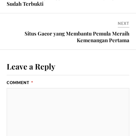
Sudah Terbukti
NEXT
Situs Gacor yang Membantu Pemula Meraih
Kemenangan Pertama
Leave a Reply
COMMENT
*