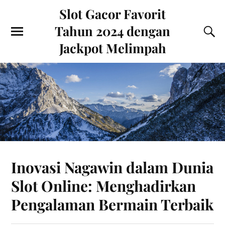
Slot Gacor Favorit
Tahun 2024 dengan
Jackpot Melimpah
Inovasi Nagawin dalam Dunia
Slot Online: Menghadirkan
Pengalaman Bermain Terbaik