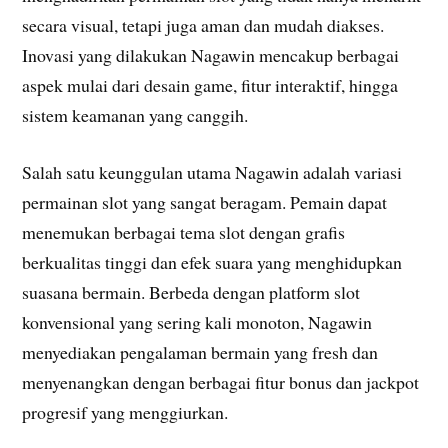
secara visual, tetapi juga aman dan mudah diakses.
Inovasi yang dilakukan Nagawin mencakup berbagai
aspek mulai dari desain game, fitur interaktif, hingga
sistem keamanan yang canggih.
Salah satu keunggulan utama Nagawin adalah variasi
permainan slot yang sangat beragam. Pemain dapat
menemukan berbagai tema slot dengan grafis
berkualitas tinggi dan efek suara yang menghidupkan
suasana bermain. Berbeda dengan platform slot
konvensional yang sering kali monoton, Nagawin
menyediakan pengalaman bermain yang fresh dan
menyenangkan dengan berbagai fitur bonus dan jackpot
progresif yang menggiurkan.