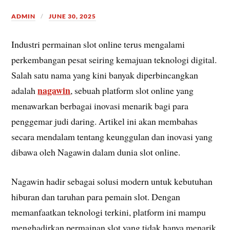
ADMIN
JUNE 30, 2025
Industri permainan slot online terus mengalami
perkembangan pesat seiring kemajuan teknologi digital.
Salah satu nama yang kini banyak diperbincangkan
nagawin
adalah
, sebuah platform slot online yang
menawarkan berbagai inovasi menarik bagi para
penggemar judi daring. Artikel ini akan membahas
secara mendalam tentang keunggulan dan inovasi yang
dibawa oleh Nagawin dalam dunia slot online.
Nagawin hadir sebagai solusi modern untuk kebutuhan
hiburan dan taruhan para pemain slot. Dengan
memanfaatkan teknologi terkini, platform ini mampu
menghadirkan permainan slot yang tidak hanya menarik