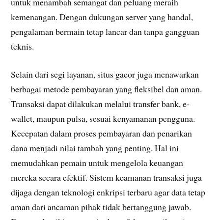
untuk menambah semangat dan peluang meraih
kemenangan. Dengan dukungan server yang handal,
pengalaman bermain tetap lancar dan tanpa gangguan
teknis.
Selain dari segi layanan, situs gacor juga menawarkan
berbagai metode pembayaran yang fleksibel dan aman.
Transaksi dapat dilakukan melalui transfer bank, e-
wallet, maupun pulsa, sesuai kenyamanan pengguna.
Kecepatan dalam proses pembayaran dan penarikan
dana menjadi nilai tambah yang penting. Hal ini
memudahkan pemain untuk mengelola keuangan
mereka secara efektif. Sistem keamanan transaksi juga
dijaga dengan teknologi enkripsi terbaru agar data tetap
aman dari ancaman pihak tidak bertanggung jawab.