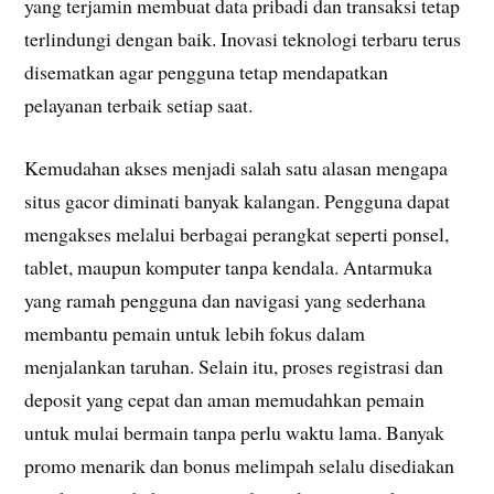
yang terjamin membuat data pribadi dan transaksi tetap
terlindungi dengan baik. Inovasi teknologi terbaru terus
disematkan agar pengguna tetap mendapatkan
pelayanan terbaik setiap saat.
Kemudahan akses menjadi salah satu alasan mengapa
situs gacor diminati banyak kalangan. Pengguna dapat
mengakses melalui berbagai perangkat seperti ponsel,
tablet, maupun komputer tanpa kendala. Antarmuka
yang ramah pengguna dan navigasi yang sederhana
membantu pemain untuk lebih fokus dalam
menjalankan taruhan. Selain itu, proses registrasi dan
deposit yang cepat dan aman memudahkan pemain
untuk mulai bermain tanpa perlu waktu lama. Banyak
promo menarik dan bonus melimpah selalu disediakan