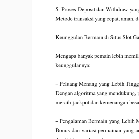
5. Proses Deposit dan Withdraw ya
Metode transaksi yang cepat, aman, d
Keunggulan Bermain di Situs Slot G
Mengapa banyak pemain lebih memilih
keunggulannya:
– Peluang Menang yang Lebih Tingg
Dengan algoritma yang mendukung, 
meraih jackpot dan kemenangan besar
– Pengalaman Bermain yang Lebih 
Bonus dan variasi permainan yang a