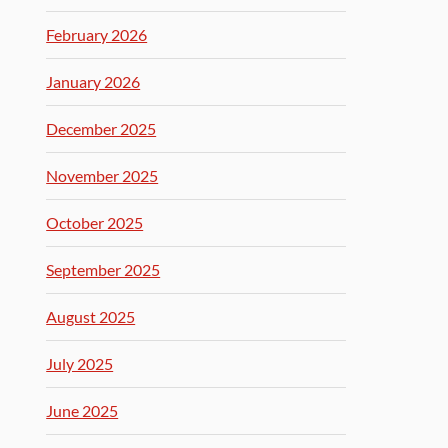
February 2026
January 2026
December 2025
November 2025
October 2025
September 2025
August 2025
July 2025
June 2025