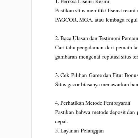
1. Periksa Lisensi Resmi
Pastikan situs memiliki lisensi resmi
PAGCOR, MGA, atau lembaga regulasi
2. Baca Ulasan dan Testimoni Pemai
Cari tahu pengalaman dari pemain l
gambaran mengenai reputasi situs ter
3. Cek Pilihan Game dan Fitur Bonu
Situs gacor biasanya menawarkan ba
4. Perhatikan Metode Pembayaran
Pastikan bahwa metode deposit dan p
cepat.
5. Layanan Pelanggan