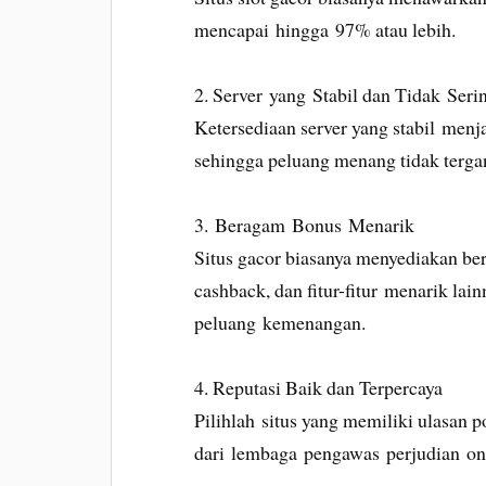
mencapai hingga 97% atau lebih.
2. Server yang Stabil dan Tidak Seri
Ketersediaan server yang stabil men
sehingga peluang menang tidak terga
3. Beragam Bonus Menarik
Situs gacor biasanya menyediakan berb
cashback, dan fitur-fitur menarik la
peluang kemenangan.
4. Reputasi Baik dan Terpercaya
Pilihlah situs yang memiliki ulasan po
dari lembaga pengawas perjudian on