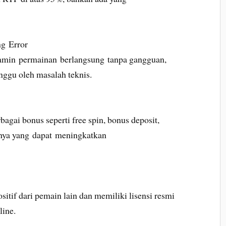
ng Error
jamin permainan berlangsung tanpa gangguan,
nggu oleh masalah teknis.
agai bonus seperti free spin, bonus deposit,
innya yang dapat meningkatkan
sitif dari pemain lain dan memiliki lisensi resmi
line.