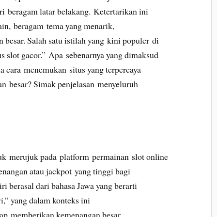
i beragam latar belakang. Ketertarikan ini
in, beragam tema yang menarik,
esar. Salah satu istilah yang kini populer di
us slot gacor.” Apa sebenarnya yang dimaksud
na cara menemukan situs yang terpercaya
 besar? Simak penjelasan menyeluruh
ntuk merujuk pada platform permainan slot online
nangan atau jackpot yang tinggi bagi
ri berasal dari bahasa Jawa yang berarti
i,” yang dalam konteks ini
rap memberikan kemenangan besar