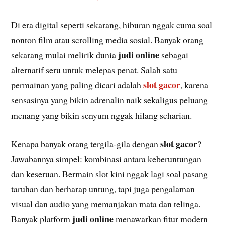
Di era digital seperti sekarang, hiburan nggak cuma soal
nonton film atau scrolling media sosial. Banyak orang
judi online
sekarang mulai melirik dunia
sebagai
alternatif seru untuk melepas penat. Salah satu
slot gacor
permainan yang paling dicari adalah
, karena
sensasinya yang bikin adrenalin naik sekaligus peluang
menang yang bikin senyum nggak hilang seharian.
slot gacor
Kenapa banyak orang tergila-gila dengan
?
Jawabannya simpel: kombinasi antara keberuntungan
dan keseruan. Bermain slot kini nggak lagi soal pasang
taruhan dan berharap untung, tapi juga pengalaman
visual dan audio yang memanjakan mata dan telinga.
judi online
Banyak platform
menawarkan fitur modern