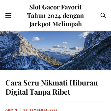
Slot Gacor Favorit
Tahun 2024 dengan
Jackpot Melimpah
Cara Seru Nikmati Hiburan
Digital Tanpa Ribet
ADMIN
SEPTEMBER 16, 2025