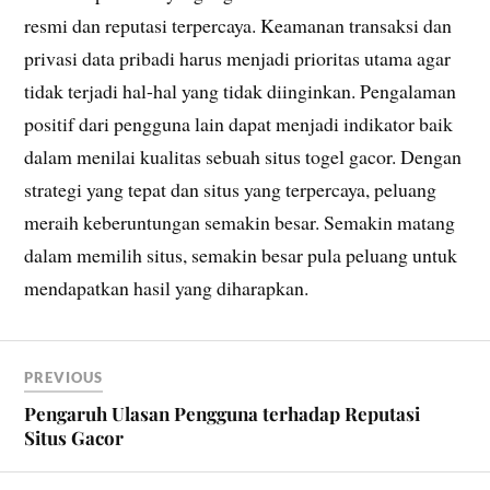
resmi dan reputasi terpercaya. Keamanan transaksi dan
privasi data pribadi harus menjadi prioritas utama agar
tidak terjadi hal-hal yang tidak diinginkan. Pengalaman
positif dari pengguna lain dapat menjadi indikator baik
dalam menilai kualitas sebuah situs togel gacor. Dengan
strategi yang tepat dan situs yang terpercaya, peluang
meraih keberuntungan semakin besar. Semakin matang
dalam memilih situs, semakin besar pula peluang untuk
mendapatkan hasil yang diharapkan.
PREVIOUS
Pengaruh Ulasan Pengguna terhadap Reputasi
Situs Gacor