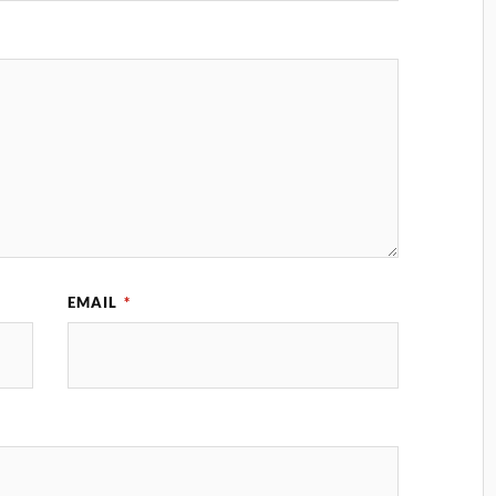
EMAIL
*