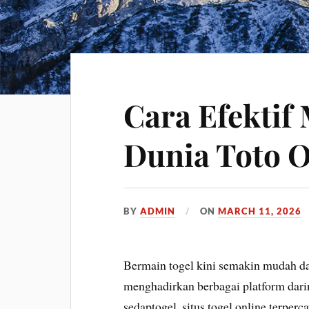
Cara Efektif
Dunia Toto O
BY
ADMIN
ON
MARCH 11, 2026
Bermain togel kini semakin mudah da
menghadirkan berbagai platform darin
sedaptogel, situs togel online terp