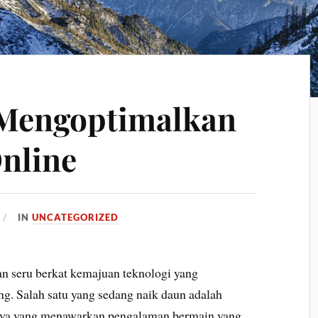
 Mengoptimalkan
nline
IN
UNCATEGORIZED
n seru berkat kemajuan teknologi yang
g. Salah satu yang sedang naik daun adalah
ercaya yang menawarkan pengalaman bermain yang