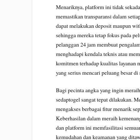
Menariknya, platform ini tidak seka
memastikan transparansi dalam setiap
dapat melakukan deposit maupun wit
sehingga mereka tetap fokus pada pel
pelanggan 24 jam membuat pengalam
menghadapi kendala teknis atau memb
komitmen terhadap kualitas layanan 
yang serius mencari peluang besar di 
Bagi pecinta angka yang ingin mera
sedaptogel sangat tepat dilakukan. Me
mengakses berbagai fitur menarik seper
Keberhasilan dalam meraih kemenanga
dan platform ini memfasilitasi semua
kemudahan dan keamanan yang ditawar