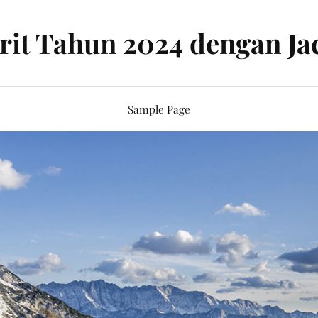
orit Tahun 2024 dengan J
Sample Page