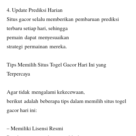
4. Update Prediksi Harian
Situs gacor selalu memberikan pembaruan prediksi
terbaru setiap hari, sehingga
pemain dapat menyesuaikan
strategi permainan mereka.
Tips Memilih Situs Togel Gacor Hari Ini yang
Terpercaya
Agar tidak mengalami kekecewaan,
berikut adalah beberapa tips dalam memilih situs togel
gacor hari ini:
– Memiliki Lisensi Resmi