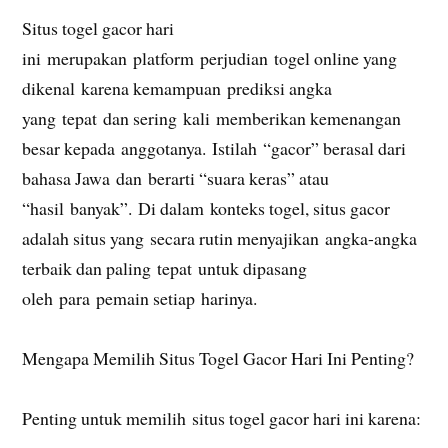
Situs togel gacor hari
ini merupakan platform perjudian togel online yang
dikenal karena kemampuan prediksi angka
yang tepat dan sering kali memberikan kemenangan
besar kepada anggotanya. Istilah “gacor” berasal dari
bahasa Jawa dan berarti “suara keras” atau
“hasil banyak”. Di dalam konteks togel, situs gacor
adalah situs yang secara rutin menyajikan angka-angka
terbaik dan paling tepat untuk dipasang
oleh para pemain setiap harinya.
Mengapa Memilih Situs Togel Gacor Hari Ini Penting?
Penting untuk memilih situs togel gacor hari ini karena: