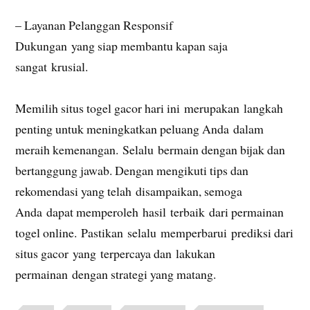
– Layanan Pelanggan Responsif
Dukungan yang siap membantu kapan saja
sangat krusial.
Memilih situs togel gacor hari ini merupakan langkah
penting untuk meningkatkan peluang Anda dalam
meraih kemenangan. Selalu bermain dengan bijak dan
bertanggung jawab. Dengan mengikuti tips dan
rekomendasi yang telah disampaikan, semoga
Anda dapat memperoleh hasil terbaik dari permainan
togel online. Pastikan selalu memperbarui prediksi dari
situs gacor yang terpercaya dan lakukan
permainan dengan strategi yang matang.