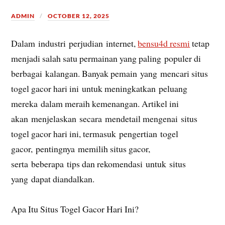
ADMIN
OCTOBER 12, 2025
Dalam industri perjudian internet,
bensu4d resmi
tetap
menjadi salah satu permainan yang paling populer di
berbagai kalangan. Banyak pemain yang mencari situs
togel gacor hari ini untuk meningkatkan peluang
mereka dalam meraih kemenangan. Artikel ini
akan menjelaskan secara mendetail mengenai situs
togel gacor hari ini, termasuk pengertian togel
gacor, pentingnya memilih situs gacor,
serta beberapa tips dan rekomendasi untuk situs
yang dapat diandalkan.
Apa Itu Situs Togel Gacor Hari Ini?