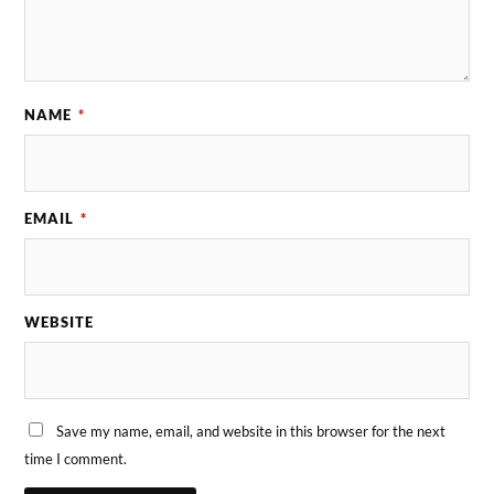
NAME
*
EMAIL
*
WEBSITE
Save my name, email, and website in this browser for the next
time I comment.