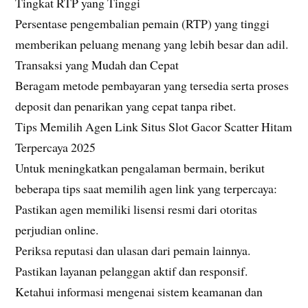
Tingkat RTP yang Tinggi
Persentase pengembalian pemain (RTP) yang tinggi
memberikan peluang menang yang lebih besar dan adil.
Transaksi yang Mudah dan Cepat
Beragam metode pembayaran yang tersedia serta proses
deposit dan penarikan yang cepat tanpa ribet.
Tips Memilih Agen Link Situs Slot Gacor Scatter Hitam
Terpercaya 2025
Untuk meningkatkan pengalaman bermain, berikut
beberapa tips saat memilih agen link yang terpercaya:
Pastikan agen memiliki lisensi resmi dari otoritas
perjudian online.
Periksa reputasi dan ulasan dari pemain lainnya.
Pastikan layanan pelanggan aktif dan responsif.
Ketahui informasi mengenai sistem keamanan dan