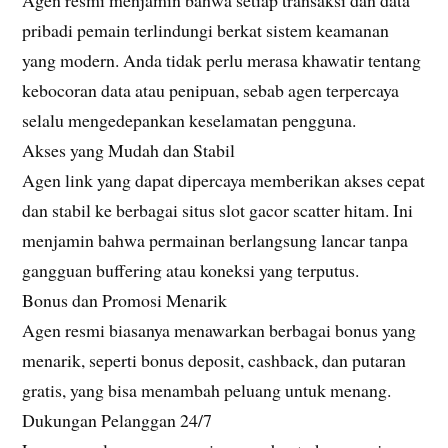
Agen resmi menjamin bahwa setiap transaksi dan data
pribadi pemain terlindungi berkat sistem keamanan
yang modern. Anda tidak perlu merasa khawatir tentang
kebocoran data atau penipuan, sebab agen terpercaya
selalu mengedepankan keselamatan pengguna.
Akses yang Mudah dan Stabil
Agen link yang dapat dipercaya memberikan akses cepat
dan stabil ke berbagai situs slot gacor scatter hitam. Ini
menjamin bahwa permainan berlangsung lancar tanpa
gangguan buffering atau koneksi yang terputus.
Bonus dan Promosi Menarik
Agen resmi biasanya menawarkan berbagai bonus yang
menarik, seperti bonus deposit, cashback, dan putaran
gratis, yang bisa menambah peluang untuk menang.
Dukungan Pelanggan 24/7