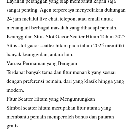
Layanan pelanggan yang siap membantu kapan saja
sangat penting. Agen terpercaya menyediakan dukungan
24 jam melalui live chat, telepon, atau email untuk
menangani berbagai masalah yang dihadapi pemain.
Keunggulan Situs Slot Gacor Scatter Hitam Tahun 2025
Situs slot gacor scatter hitam pada tahun 2025 memiliki
banyak keunggulan, antara lain:
Variasi Permainan yang Beragam
Terdapat banyak tema dan fitur menarik yang sesuai
dengan preferensi pemain, dari yang klasik hingga yang
modern.
Fitur Scatter Hitam yang Menguntungkan
Simbol scatter hitam merupakan fitur utama yang
membantu pemain memperoleh bonus dan putaran
gratis.