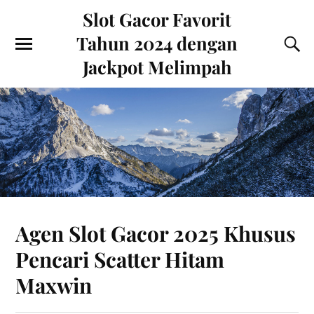
Slot Gacor Favorit
Tahun 2024 dengan
Jackpot Melimpah
Agen Slot Gacor 2025 Khusus
Pencari Scatter Hitam
Maxwin