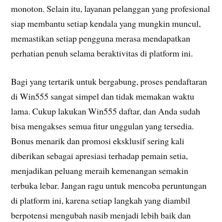
monoton. Selain itu, layanan pelanggan yang profesional
siap membantu setiap kendala yang mungkin muncul,
memastikan setiap pengguna merasa mendapatkan
perhatian penuh selama beraktivitas di platform ini.
Bagi yang tertarik untuk bergabung, proses pendaftaran
di Win555 sangat simpel dan tidak memakan waktu
lama. Cukup lakukan Win555 daftar, dan Anda sudah
bisa mengakses semua fitur unggulan yang tersedia.
Bonus menarik dan promosi eksklusif sering kali
diberikan sebagai apresiasi terhadap pemain setia,
menjadikan peluang meraih kemenangan semakin
terbuka lebar. Jangan ragu untuk mencoba peruntungan
di platform ini, karena setiap langkah yang diambil
berpotensi mengubah nasib menjadi lebih baik dan