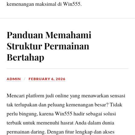
kemenangan maksimal di Win555.
Panduan Memahami
Struktur Permainan
Bertahap
ADMIN
FEBRUARY 6, 2026
Mencari platform judi online yang menawarkan sensasi
tak terlupakan dan peluang kemenangan besar? Tidak
perlu bingung, karena Win555 hadir sebagai solusi
terbaik untuk memenuhi hasrat Anda dalam dunia
permainan daring. Dengan fitur lengkap dan akses