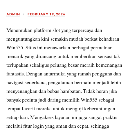
ADMIN
FEBRUARY 19, 2026
Menemukan platform slot yang terpercaya dan
menguntungkan kini semakin mudah berkat kehadiran
Win555. Situs ini menawarkan berbagai permainan
menarik yang dirancang untuk memberikan sensasi tak
terlupakan sekaligus peluang besar meraih kemenangan
fantastis. Dengan antarmuka yang ramah pengguna dan
navigasi sederhana, pengalaman bermain menjadi lebih
menyenangkan dan bebas hambatan. Tidak heran jika
banyak pecinta judi daring memilih Win555 sebagai
tempat favorit mereka untuk menguji keberuntungan
setiap hari. Mengakses layanan ini juga sangat praktis
melalui fitur login yang aman dan cepat, sehingga