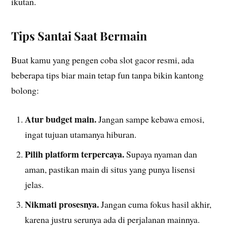
ikutan.
Tips Santai Saat Bermain
Buat kamu yang pengen coba slot gacor resmi, ada
beberapa tips biar main tetap fun tanpa bikin kantong
bolong:
Atur budget main.
Jangan sampe kebawa emosi,
ingat tujuan utamanya hiburan.
Pilih platform terpercaya.
Supaya nyaman dan
aman, pastikan main di situs yang punya lisensi
jelas.
Nikmati prosesnya.
Jangan cuma fokus hasil akhir,
karena justru serunya ada di perjalanan mainnya.