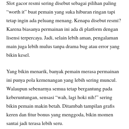
Slot gacor resmi sering disebut sebagai pilihan paling
“worth it” buat pemain yang suka hiburan ringan tapi
tetap ingin ada peluang menang. Kenapa disebut resmi?
Karena biasanya permainan ini ada di platform dengan
lisensi terpercaya. Jadi, selain lebih aman, pengalaman
main juga lebih mulus tanpa drama bug atau error yang
bikin kesel.
Yang bikin menarik, banyak pemain merasa permainan
ini punya pola kemenangan yang lebih sering muncul.
Walaupun sebenarnya semua tetap bergantung pada
keberuntungan, sensasi “wah, lagi hoki nih!” sering
bikin pemain makin betah. Ditambah tampilan grafis
keren dan fitur bonus yang menggoda, bikin momen
santai jadi terasa lebih seru.