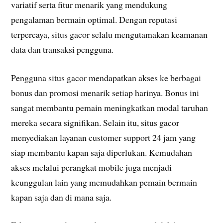
variatif serta fitur menarik yang mendukung
pengalaman bermain optimal. Dengan reputasi
terpercaya, situs gacor selalu mengutamakan keamanan
data dan transaksi pengguna.
Pengguna situs gacor mendapatkan akses ke berbagai
bonus dan promosi menarik setiap harinya. Bonus ini
sangat membantu pemain meningkatkan modal taruhan
mereka secara signifikan. Selain itu, situs gacor
menyediakan layanan customer support 24 jam yang
siap membantu kapan saja diperlukan. Kemudahan
akses melalui perangkat mobile juga menjadi
keunggulan lain yang memudahkan pemain bermain
kapan saja dan di mana saja.