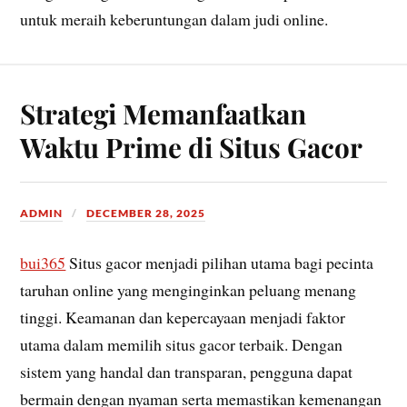
untuk meraih keberuntungan dalam judi online.
Strategi Memanfaatkan
Waktu Prime di Situs Gacor
ADMIN
DECEMBER 28, 2025
bui365
Situs gacor menjadi pilihan utama bagi pecinta
taruhan online yang menginginkan peluang menang
tinggi. Keamanan dan kepercayaan menjadi faktor
utama dalam memilih situs gacor terbaik. Dengan
sistem yang handal dan transparan, pengguna dapat
bermain dengan nyaman serta memastikan kemenangan