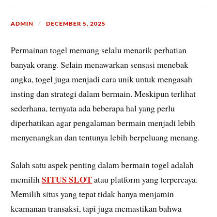
ADMIN
DECEMBER 5, 2025
Permainan togel memang selalu menarik perhatian
banyak orang. Selain menawarkan sensasi menebak
angka, togel juga menjadi cara unik untuk mengasah
insting dan strategi dalam bermain. Meskipun terlihat
sederhana, ternyata ada beberapa hal yang perlu
diperhatikan agar pengalaman bermain menjadi lebih
menyenangkan dan tentunya lebih berpeluang menang.
Salah satu aspek penting dalam bermain togel adalah
SITUS SLOT
memilih
atau platform yang terpercaya.
Memilih situs yang tepat tidak hanya menjamin
keamanan transaksi, tapi juga memastikan bahwa