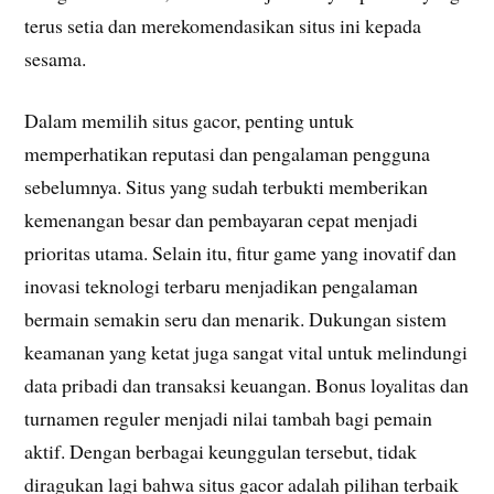
terus setia dan merekomendasikan situs ini kepada
sesama.
Dalam memilih situs gacor, penting untuk
memperhatikan reputasi dan pengalaman pengguna
sebelumnya. Situs yang sudah terbukti memberikan
kemenangan besar dan pembayaran cepat menjadi
prioritas utama. Selain itu, fitur game yang inovatif dan
inovasi teknologi terbaru menjadikan pengalaman
bermain semakin seru dan menarik. Dukungan sistem
keamanan yang ketat juga sangat vital untuk melindungi
data pribadi dan transaksi keuangan. Bonus loyalitas dan
turnamen reguler menjadi nilai tambah bagi pemain
aktif. Dengan berbagai keunggulan tersebut, tidak
diragukan lagi bahwa situs gacor adalah pilihan terbaik