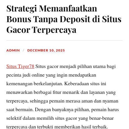
Strategi Memanfaatkan
Bonus Tanpa Deposit di Situs
Gacor Terpercaya
ADMIN
DECEMBER 10, 2025
Situs Tiger78
Situs gacor menjadi pilihan utama bagi
pecinta judi online yang ingin mendapatkan
kemenangan berkelanjutan. Keberadaan situs ini
menawarkan berbagai fitur menarik dan layanan yang
terpercaya, sehingga pemain merasa aman dan nyaman
saat bermain. Dengan banyaknya pilihan, pemain harus
selektif dalam memilih situs gacor yang benar-benar
terpercaya dan terbukti memberikan hasil terbaik.