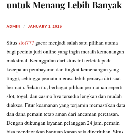
untuk Menang Lebih Banyak
ADMIN
JANUARY 1, 2026
Situs
slot777
gacor menjadi salah satu pilihan utama
bagi pecinta judi online yang ingin meraih kemenangan
maksimal. Keunggulan dari situs ini terletak pada
kecepatan pembayaran dan tingkat kemenangan yang
tinggi, sehingga pemain merasa lebih percaya diri saat
bermain. Selain itu, berbagai pilihan permainan seperti
slot, togel, dan casino live tersedia lengkap dan mudah
diakses. Fitur keamanan yang terjamin memastikan data
dan dana pemain tetap aman dari ancaman peretasan.
Dengan dukungan layanan pelanggan 24 jam, pemain
bisa mendapatkan bantuan kapan saja diperlukan. Situs