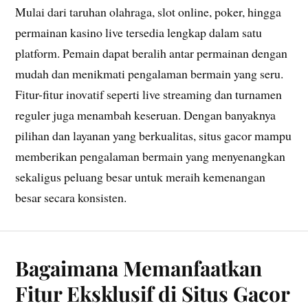
Mulai dari taruhan olahraga, slot online, poker, hingga
permainan kasino live tersedia lengkap dalam satu
platform. Pemain dapat beralih antar permainan dengan
mudah dan menikmati pengalaman bermain yang seru.
Fitur-fitur inovatif seperti live streaming dan turnamen
reguler juga menambah keseruan. Dengan banyaknya
pilihan dan layanan yang berkualitas, situs gacor mampu
memberikan pengalaman bermain yang menyenangkan
sekaligus peluang besar untuk meraih kemenangan
besar secara konsisten.
Bagaimana Memanfaatkan
Fitur Eksklusif di Situs Gacor