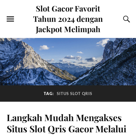
Slot Gacor Favorit
Tahun 2024 dengan
Jackpot Melimpah
TAG:
SITUS SLOT QRIS
Langkah Mudah Mengakses
Situs Slot Qris Gacor Melalui