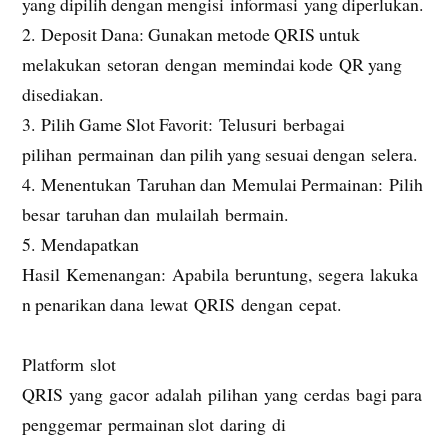
yang dipilih dengan mengisi informasi yang diperlukan.
2. Deposit Dana: Gunakan metode QRIS untuk
melakukan setoran dengan memindai kode QR yang
disediakan.
3. Pilih Game Slot Favorit: Telusuri berbagai
pilihan permainan dan pilih yang sesuai dengan selera.
4. Menentukan Taruhan dan Memulai Permainan: Pilih
besar taruhan dan mulailah bermain.
5. Mendapatkan
Hasil Kemenangan: Apabila beruntung, segera lakuka
n penarikan dana lewat QRIS dengan cepat.
Platform slot
QRIS yang gacor adalah pilihan yang cerdas bagi para
penggemar permainan slot daring di