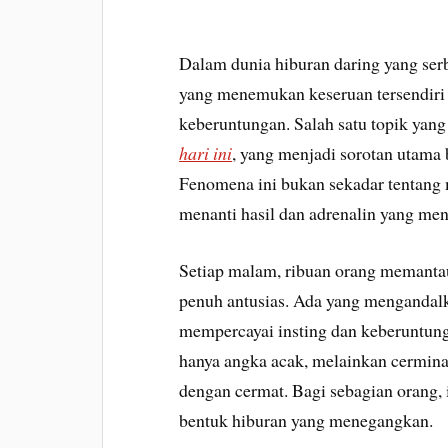
Dalam dunia hiburan daring yang serb
yang menemukan keseruan tersendiri
keberuntungan. Salah satu topik yang
hari ini
, yang menjadi sorotan utama 
Fenomena ini bukan sekadar tentang m
menanti hasil dan adrenalin yang men
Setiap malam, ribuan orang memantau
penuh antusias. Ada yang mengandalka
mempercayai insting dan keberuntung
hanya angka acak, melainkan cerminan
dengan cermat. Bagi sebagian orang, 
bentuk hiburan yang menegangkan.