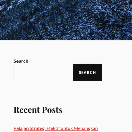
Search
SEARCH
Recent Posts
Pelajari Strategi Efektif untuk Menangkan