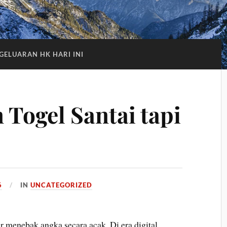
GELUARAN HK HARI INI
 Togel Santai tapi
6
IN
UNCATEGORIZED
r menebak angka secara acak. Di era digital,