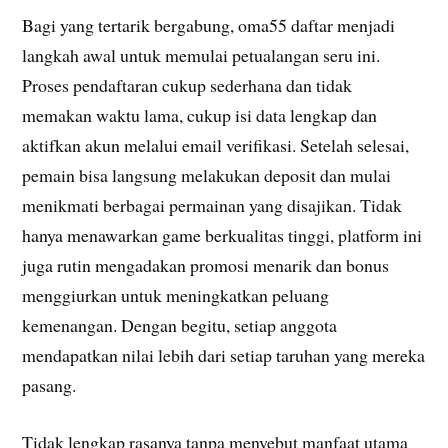
Bagi yang tertarik bergabung, oma55 daftar menjadi
langkah awal untuk memulai petualangan seru ini.
Proses pendaftaran cukup sederhana dan tidak
memakan waktu lama, cukup isi data lengkap dan
aktifkan akun melalui email verifikasi. Setelah selesai,
pemain bisa langsung melakukan deposit dan mulai
menikmati berbagai permainan yang disajikan. Tidak
hanya menawarkan game berkualitas tinggi, platform ini
juga rutin mengadakan promosi menarik dan bonus
menggiurkan untuk meningkatkan peluang
kemenangan. Dengan begitu, setiap anggota
mendapatkan nilai lebih dari setiap taruhan yang mereka
pasang.
Tidak lengkap rasanya tanpa menyebut manfaat utama