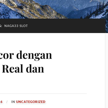
G:
NAGA33 SLOT
acor dengan
Real dan
26
IN
UNCATEGORIZED