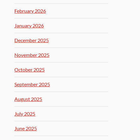
February 2026
January 2026
December 2025
November 2025
October 2025
September 2025
August 2025
July 2025
June 2025