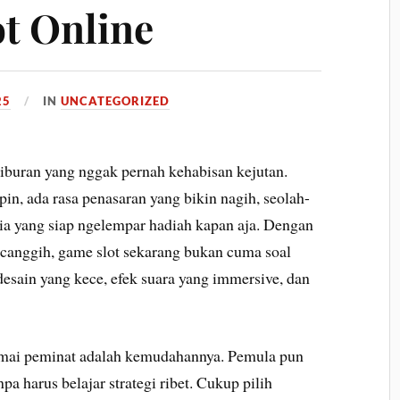
t Online
25
IN
UNCATEGORIZED
hiburan yang nggak pernah kehabisan kejutan.
in, ada rasa penasaran yang bikin nagih, seolah-
ia yang siap ngelempar hadiah kapan aja. Dengan
canggih, game slot sekarang bukan cuma soal
desain yang kece, efek suara yang immersive, dan
 ramai peminat adalah kemudahannya. Pemula pun
a harus belajar strategi ribet. Cukup pilih