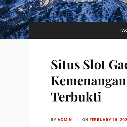
TA
Situs Slot G
Kemenangan 
Terbukti
BY
ADMIN
ON
FEBRUARY 15, 20