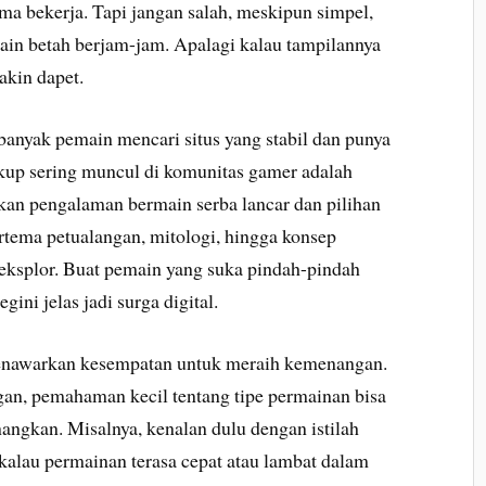
itma bekerja. Tapi jangan salah, meskipun simpel,
main betah berjam-jam. Apalagi kalau tampilannya
akin dapet.
 banyak pemain mencari situs yang stabil dan punya
kup sering muncul di komunitas gamer adalah
kan pengalaman bermain serba lancar dan pilihan
ertema petualangan, mitologi, hingga konsep
dieksplor. Buat pemain yang suka pindah-pindah
ini jelas jadi surga digital.
 menawarkan kesempatan untuk meraih kemenangan.
gan, pemahaman kecil tentang tipe permainan bisa
angkan. Misalnya, kenalan dulu dengan istilah
 kalau permainan terasa cepat atau lambat dalam