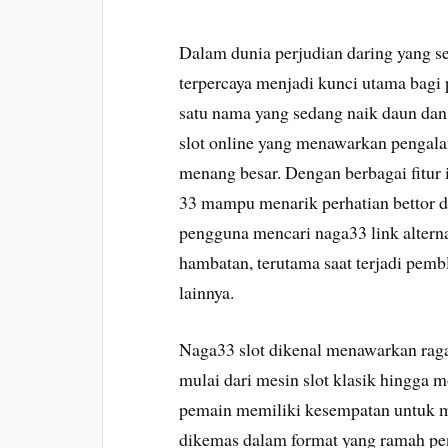
Dalam dunia perjudian daring yang s
terpercaya menjadi kunci utama bagi
satu nama yang sedang naik daun dan 
slot online yang menawarkan pengal
menang besar. Dengan berbagai fitur 
33 mampu menarik perhatian bettor da
pengguna mencari naga33 link alternat
hambatan, terutama saat terjadi pemb
lainnya.
Naga33 slot dikenal menawarkan raga
mulai dari mesin slot klasik hingga 
pemain memiliki kesempatan untuk m
dikemas dalam format yang ramah pen