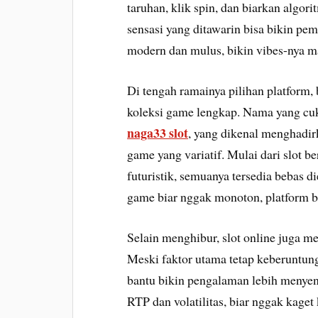
taruhan, klik spin, dan biarkan algor
sensasi yang ditawarin bisa bikin pe
modern dan mulus, bikin vibes-nya m
Di tengah ramainya pilihan platform,
koleksi game lengkap. Nama yang cu
naga33 slot
, yang dikenal menghadir
game yang variatif. Mulai dari slot b
futuristik, semuanya tersedia bebas 
game biar nggak monoton, platform beg
Selain menghibur, slot online juga
Meski faktor utama tetap keberuntun
bantu bikin pengalaman lebih menyen
RTP dan volatilitas, biar nggak kaget