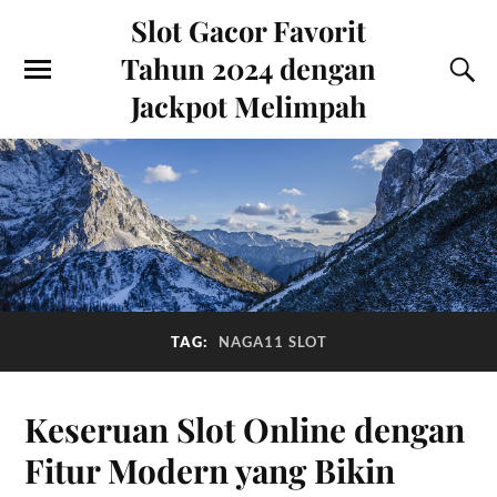
Slot Gacor Favorit
Tahun 2024 dengan
Jackpot Melimpah
TAG:
NAGA11 SLOT
Keseruan Slot Online dengan
Fitur Modern yang Bikin