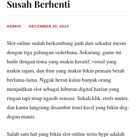
Susah Berhenti
ADMIN
DECEMBER 10, 2025
Slot online sudah berkembang jauh dari sekadar mesin
dengan tiga gulungan sederhana. Sekarang, game ini
hadir dengan tema yang makin kreatif, visual yang
makin tajam, dan fitur yang makin bikin pemain betah
berlama-lama. Nggak heran kalau banyak orang
menjadikan slot sebagai hiburan digital harian yang
ringan tapi tetap ngasih sensasi. Sekali klik, reels muter,
dan kamu langsung disambut tensi kecil yang bikin deg-
degan manis.
Salah satu hal yang bikin slot online terus hype adalah