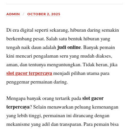
ADMIN
OCTOBER 2, 2025
Di era digital seperti sekarang, hiburan daring semakin
berkembang pesat. Salah satu bentuk hiburan yang
judi online
tengah naik daun adalah
. Banyak pemain
kini mencari pengalaman seru yang mudah diakses,
aman, dan tentunya menguntungkan. Tidak heran, jika
slot gacor terpercaya
menjadi pilihan utama para
penggemar permainan daring.
slot gacor
Mengapa banyak orang tertarik pada
terpercaya
? Selain menawarkan peluang kemenangan
yang lebih tinggi, permainan ini dirancang dengan
mekanisme yang adil dan transparan. Para pemain bisa