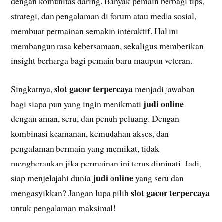
dengan komunitas daring. Banyak pemain berbagi tips,
strategi, dan pengalaman di forum atau media sosial,
membuat permainan semakin interaktif. Hal ini
membangun rasa kebersamaan, sekaligus memberikan
insight berharga bagi pemain baru maupun veteran.
slot gacor terpercaya
Singkatnya,
menjadi jawaban
judi online
bagi siapa pun yang ingin menikmati
dengan aman, seru, dan penuh peluang. Dengan
kombinasi keamanan, kemudahan akses, dan
pengalaman bermain yang memikat, tidak
mengherankan jika permainan ini terus diminati. Jadi,
judi online
siap menjelajahi dunia
yang seru dan
slot gacor terpercaya
mengasyikkan? Jangan lupa pilih
untuk pengalaman maksimal!