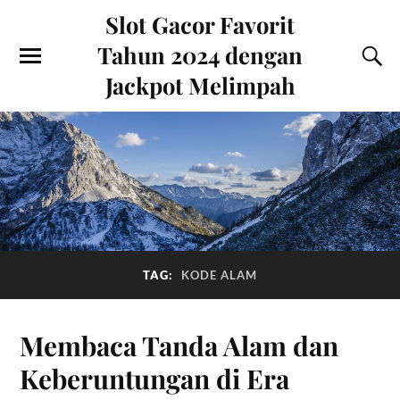
Slot Gacor Favorit
Tahun 2024 dengan
Jackpot Melimpah
TAG:
KODE ALAM
Membaca Tanda Alam dan
Keberuntungan di Era