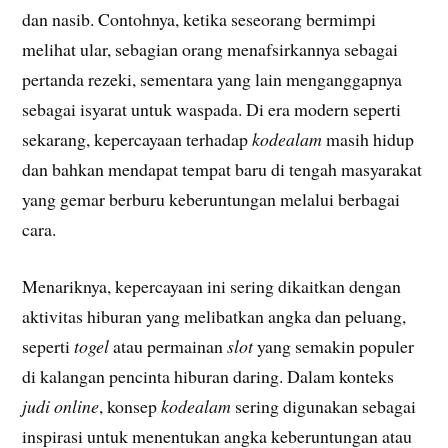
dan nasib. Contohnya, ketika seseorang bermimpi
melihat ular, sebagian orang menafsirkannya sebagai
pertanda rezeki, sementara yang lain menganggapnya
sebagai isyarat untuk waspada. Di era modern seperti
sekarang, kepercayaan terhadap
kodealam
masih hidup
dan bahkan mendapat tempat baru di tengah masyarakat
yang gemar berburu keberuntungan melalui berbagai
cara.
Menariknya, kepercayaan ini sering dikaitkan dengan
aktivitas hiburan yang melibatkan angka dan peluang,
seperti
togel
atau permainan
slot
yang semakin populer
di kalangan pencinta hiburan daring. Dalam konteks
judi online
, konsep
kodealam
sering digunakan sebagai
inspirasi untuk menentukan angka keberuntungan atau