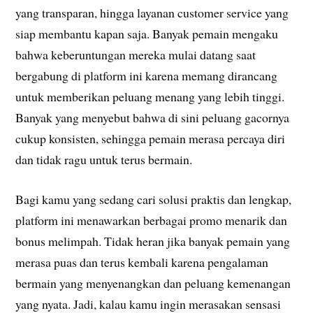
yang transparan, hingga layanan customer service yang
siap membantu kapan saja. Banyak pemain mengaku
bahwa keberuntungan mereka mulai datang saat
bergabung di platform ini karena memang dirancang
untuk memberikan peluang menang yang lebih tinggi.
Banyak yang menyebut bahwa di sini peluang gacornya
cukup konsisten, sehingga pemain merasa percaya diri
dan tidak ragu untuk terus bermain.
Bagi kamu yang sedang cari solusi praktis dan lengkap,
platform ini menawarkan berbagai promo menarik dan
bonus melimpah. Tidak heran jika banyak pemain yang
merasa puas dan terus kembali karena pengalaman
bermain yang menyenangkan dan peluang kemenangan
yang nyata. Jadi, kalau kamu ingin merasakan sensasi