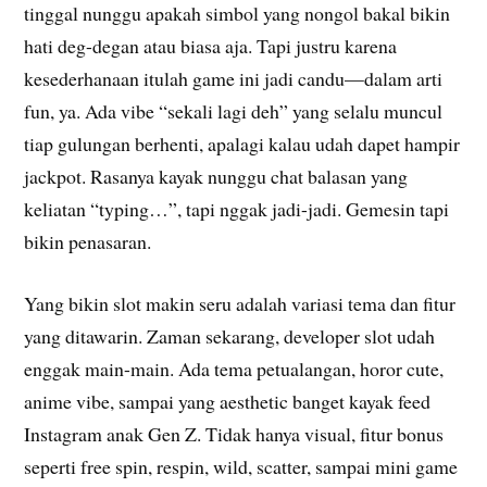
tinggal nunggu apakah simbol yang nongol bakal bikin
hati deg-degan atau biasa aja. Tapi justru karena
kesederhanaan itulah game ini jadi candu—dalam arti
fun, ya. Ada vibe “sekali lagi deh” yang selalu muncul
tiap gulungan berhenti, apalagi kalau udah dapet hampir
jackpot. Rasanya kayak nunggu chat balasan yang
keliatan “typing…”, tapi nggak jadi-jadi. Gemesin tapi
bikin penasaran.
Yang bikin slot makin seru adalah variasi tema dan fitur
yang ditawarin. Zaman sekarang, developer slot udah
enggak main-main. Ada tema petualangan, horor cute,
anime vibe, sampai yang aesthetic banget kayak feed
Instagram anak Gen Z. Tidak hanya visual, fitur bonus
seperti free spin, respin, wild, scatter, sampai mini game