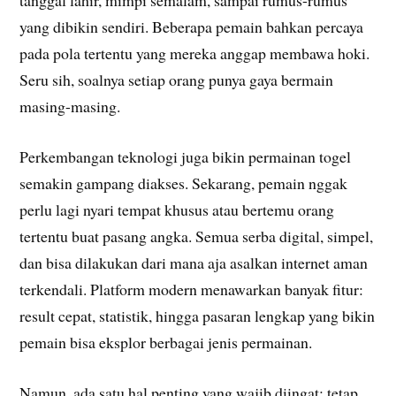
tanggal lahir, mimpi semalam, sampai rumus-rumus
yang dibikin sendiri. Beberapa pemain bahkan percaya
pada pola tertentu yang mereka anggap membawa hoki.
Seru sih, soalnya setiap orang punya gaya bermain
masing-masing.
Perkembangan teknologi juga bikin permainan togel
semakin gampang diakses. Sekarang, pemain nggak
perlu lagi nyari tempat khusus atau bertemu orang
tertentu buat pasang angka. Semua serba digital, simpel,
dan bisa dilakukan dari mana aja asalkan internet aman
terkendali. Platform modern menawarkan banyak fitur:
result cepat, statistik, hingga pasaran lengkap yang bikin
pemain bisa eksplor berbagai jenis permainan.
Namun, ada satu hal penting yang wajib diingat: tetap