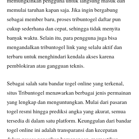
memungkinkan pengguna untuk langsung masuk dan
memulai taruhan kapan saja. Jika ingin bergabung
sebagai member baru, proses tribuntogel daftar pun
cukup sederhana dan cepat, sehingga tidak menyita
banyak waktu. Selain itu, para pengguna juga bisa
mengandalkan tribuntogel link yang selalu aktif dan
terbaru untuk menghindari kendala akses karena
pemblokiran atau gangguan teknis.
Sebagai salah satu bandar togel online yang terkenal,
situs Tribuntogel menawarkan berbagai jenis permainan
yang lengkap dan menguntungkan. Mulai dari pasaran
togel resmi hingga prediksi angka yang akurat, semua
tersedia di dalam satu platform. Keunggulan dari bandar
togel online ini adalah transparansi dan kecepatan
dalam proses penarikan kemenangan, memastikan