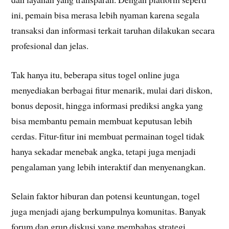
ini, pemain bisa merasa lebih nyaman karena segala
transaksi dan informasi terkait taruhan dilakukan secara
profesional dan jelas.
Tak hanya itu, beberapa situs togel online juga
menyediakan berbagai fitur menarik, mulai dari diskon,
bonus deposit, hingga informasi prediksi angka yang
bisa membantu pemain membuat keputusan lebih
cerdas. Fitur-fitur ini membuat permainan togel tidak
hanya sekadar menebak angka, tetapi juga menjadi
pengalaman yang lebih interaktif dan menyenangkan.
Selain faktor hiburan dan potensi keuntungan, togel
juga menjadi ajang berkumpulnya komunitas. Banyak
forum dan grup diskusi yang membahas strategi,