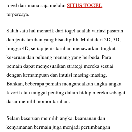
SITUS TOGEL
togel dari mana saja melalui
terpercaya.
Salah satu hal menarik dari togel adalah variasi pasaran
dan jenis taruhan yang bisa dipilih. Mulai dari 2D, 3D,
hingga 4D, setiap jenis taruhan menawarkan tingkat
keseruan dan peluang menang yang berbeda. Para
pemain dapat menyesuaikan strategi mereka sesuai
dengan kemampuan dan intuisi masing-masing.
Bahkan, beberapa pemain mengandalkan angka-angka
favorit atau tanggal penting dalam hidup mereka sebagai
dasar memilih nomor taruhan.
Selain keseruan memilih angka, keamanan dan
kenyamanan bermain juga menjadi pertimbangan