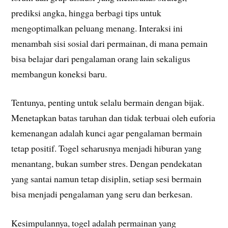
prediksi angka, hingga berbagi tips untuk
mengoptimalkan peluang menang. Interaksi ini
menambah sisi sosial dari permainan, di mana pemain
bisa belajar dari pengalaman orang lain sekaligus
membangun koneksi baru.
Tentunya, penting untuk selalu bermain dengan bijak.
Menetapkan batas taruhan dan tidak terbuai oleh euforia
kemenangan adalah kunci agar pengalaman bermain
tetap positif. Togel seharusnya menjadi hiburan yang
menantang, bukan sumber stres. Dengan pendekatan
yang santai namun tetap disiplin, setiap sesi bermain
bisa menjadi pengalaman yang seru dan berkesan.
Kesimpulannya, togel adalah permainan yang