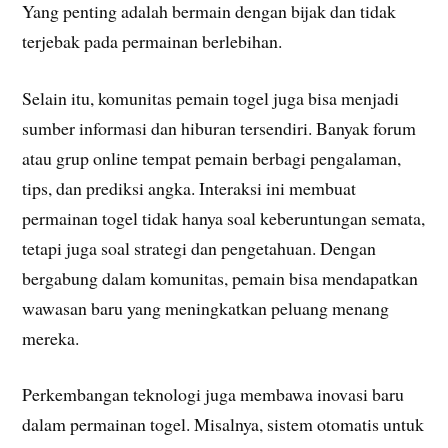
Yang penting adalah bermain dengan bijak dan tidak
terjebak pada permainan berlebihan.
Selain itu, komunitas pemain togel juga bisa menjadi
sumber informasi dan hiburan tersendiri. Banyak forum
atau grup online tempat pemain berbagi pengalaman,
tips, dan prediksi angka. Interaksi ini membuat
permainan togel tidak hanya soal keberuntungan semata,
tetapi juga soal strategi dan pengetahuan. Dengan
bergabung dalam komunitas, pemain bisa mendapatkan
wawasan baru yang meningkatkan peluang menang
mereka.
Perkembangan teknologi juga membawa inovasi baru
dalam permainan togel. Misalnya, sistem otomatis untuk