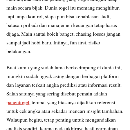
main secara bijak. Dunia togel itu memang menghibur,
tapi tanpa kontrol, siapa pun bisa kebablasan. Jadi,
batasan pribadi dan manajemen keuangan tetap harus
dijaga. Main santai boleh banget, chasing losses jangan
sampai jadi hobi baru. Intinya, fun first, risiko
belakangan.
Buat kamu yang sudah lama berkecimpung di dunia ini,
mungkin sudah nggak asing dengan berbagai platform
dan layanan terkait angka prediksi atau informasi result.
Salah satunya yang sering disebut pemain adalah
panentogel
, tempat yang biasanya dijadikan referensi
untuk cek angka atau sekadar mencari insight tambahan.
Walaupun begitu, tetap penting untuk mengandalkan
analisis sendiri, karena pada akhirnya hasil permainan