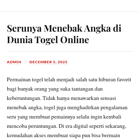
Serunya Menebak Angka di
Dunia Togel Online
ADMIN
DECEMBER 5, 2025
Permainan togel telah menjadi salah satu hiburan favorit
bagi banyak orang yang suka tantangan dan
keberuntungan. Tidak hanya menawarkan sensasi
menebak angka, togel juga menghadirkan pengalaman
seru yang membuat pemainnya selalu ingin kembali
mencoba peruntungan. Di era digital seperti sekarang,
kemudahan akses membuat siapa pun bisa bermain