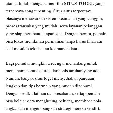
SITUS TOGEL
utama. Inilah mengapa memilih
yang
terpercaya sangat penting. Situs-situs terpercaya
biasanya menawarkan sistem keamanan yang canggih,
proses transaksi yang mudah, serta layanan pelanggan
yang siap membantu kapan saja. Dengan begitu, pemain
bisa fokus menikmati permainan tanpa harus khawatir
soal masalah teknis atau keamanan data.
Bagi pemula, mungkin terdengar menantang untuk
memahami semua aturan dan jenis taruhan yang ada.
Namun, banyak situs togel menyediakan panduan
lengkap dan tips bermain yang mudah dipahami.
Dengan sedikit latihan dan kesabaran, setiap pemain
bisa belajar cara menghitung peluang, membaca pola
angka, dan mengembangkan strategi mereka sendiri.