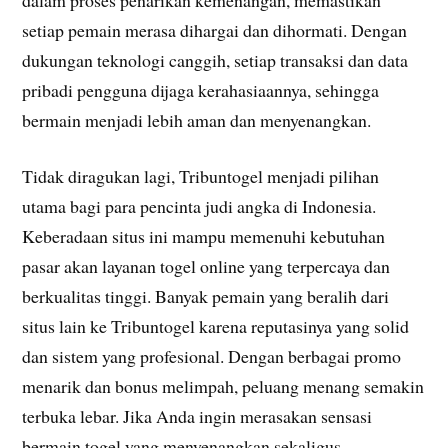
setiap pemain merasa dihargai dan dihormati. Dengan
dukungan teknologi canggih, setiap transaksi dan data
pribadi pengguna dijaga kerahasiaannya, sehingga
bermain menjadi lebih aman dan menyenangkan.
Tidak diragukan lagi, Tribuntogel menjadi pilihan
utama bagi para pencinta judi angka di Indonesia.
Keberadaan situs ini mampu memenuhi kebutuhan
pasar akan layanan togel online yang terpercaya dan
berkualitas tinggi. Banyak pemain yang beralih dari
situs lain ke Tribuntogel karena reputasinya yang solid
dan sistem yang profesional. Dengan berbagai promo
menarik dan bonus melimpah, peluang menang semakin
terbuka lebar. Jika Anda ingin merasakan sensasi
bermain togel yang menyenangkan sekaligus