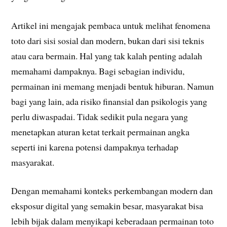
Artikel ini mengajak pembaca untuk melihat fenomena
toto dari sisi sosial dan modern, bukan dari sisi teknis
atau cara bermain. Hal yang tak kalah penting adalah
memahami dampaknya. Bagi sebagian individu,
permainan ini memang menjadi bentuk hiburan. Namun
bagi yang lain, ada risiko finansial dan psikologis yang
perlu diwaspadai. Tidak sedikit pula negara yang
menetapkan aturan ketat terkait permainan angka
seperti ini karena potensi dampaknya terhadap
masyarakat.
Dengan memahami konteks perkembangan modern dan
eksposur digital yang semakin besar, masyarakat bisa
lebih bijak dalam menyikapi keberadaan permainan toto