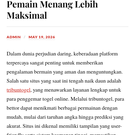
Pemain Menang Lebih
Maksimal
ADMIN
MAY 19, 2026
Dalam dunia perjudian daring, keberadaan platform
terpercaya sangat penting untuk memberikan
pengalaman bermain yang aman dan menguntungkan.
Salah satu situs yang saat ini tengah naik daun adalah
tribuntogel
, yang menawarkan layanan lengkap untuk
para penggemar togel online. Melalui tribuntogel, para
bettor dapat menikmati berbagai permainan dengan
mudah, mulai dari taruhan angka hingga prediksi yang
akurat. Situs ini dikenal memiliki tampilan yang user-
friendly serta sistem keamanan tinggi, memastikan