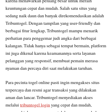
karena menawarkan peluang besar untuk meraih
keuntungan cepat dan mudah. Salah satu situs yang
sedang naik daun dan banyak direkomendasikan adalah
Tribuntogel. Dengan tampilan yang user-friendly dan
berbagai fitur lengkap, Tribuntogel mampu menarik
perhatian para penggemar judi angka dari berbagai
kalangan. Tidak hanya sebagai tempat bermain, platform
ini juga dikenal karena keamanannya serta layanan
pelanggan yang responsif, membuat pemain merasa
nyaman dan percaya diri saat melakukan taruhan.
Para pecinta togel online pasti ingin mengakses situs
terpercaya dan resmi agar transaksi yang dilakukan
aman dan lancar. Tribuntogel menyediakan akses
melalui
tribuntogel login
yang cepat dan mudah,