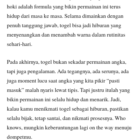
hoki adalah formula yang bikin permainan ini terus
hidup dari masa ke masa. Selama dimainkan dengan
penuh tanggung jawab, togel bisa jadi hiburan yang
menyenangkan dan menambah warna dalam rutinitas
sehari-hari.
Pada akhirnya, togel bukan sekadar permainan angka,
tapi juga pengalaman. Ada tegangnya, ada serunya, ada
juga moment lucu saat angka yang kita pikir “pasti
masuk” malah nyaris lewat tipis. Tapi justru itulah yang
bikin permainan ini selalu hidup dan menarik. Jadi,
kalau kamu menikmati togel sebagai hiburan, pastikan
selalu bijak, tetap santai, dan nikmati prosesnya. Who
knows, mungkin keberuntungan lagi on the way menuju
dompetmu.