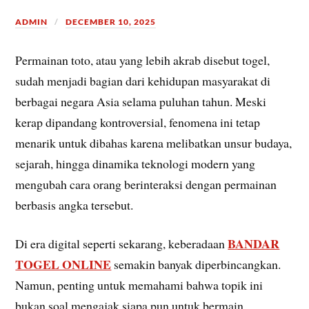
ADMIN
DECEMBER 10, 2025
Permainan toto, atau yang lebih akrab disebut togel,
sudah menjadi bagian dari kehidupan masyarakat di
berbagai negara Asia selama puluhan tahun. Meski
kerap dipandang kontroversial, fenomena ini tetap
menarik untuk dibahas karena melibatkan unsur budaya,
sejarah, hingga dinamika teknologi modern yang
mengubah cara orang berinteraksi dengan permainan
berbasis angka tersebut.
BANDAR
Di era digital seperti sekarang, keberadaan
TOGEL ONLINE
semakin banyak diperbincangkan.
Namun, penting untuk memahami bahwa topik ini
bukan soal mengajak siapa pun untuk bermain,