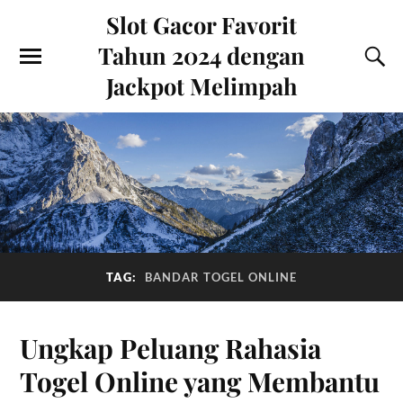
Slot Gacor Favorit
Tahun 2024 dengan
Jackpot Melimpah
TAG:
BANDAR TOGEL ONLINE
Ungkap Peluang Rahasia
Togel Online yang Membantu